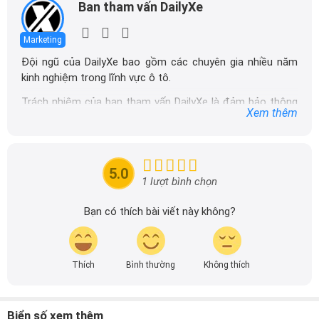
Ban tham vấn DailyXe
Marketing
Đội ngũ của DailyXe bao gồm các chuyên gia nhiều năm
kinh nghiệm trong lĩnh vực ô tô.
Trách nhiệm của ban tham vấn DailyXe là đảm bảo thông
Xem thêm
tin chính xác được đăng tải trên dailyxe.com.vn, thường
xuyên cập nhật thông tin mới về xe ô tô, thông tin khuyến
mãi của các hãng xe để người đọc có thể tiếp cận thông
tin nhanh chóng và dễ dàng hơn.
5.0
1 lượt bình chọn
Bạn có thích bài viết này không?
Thích
Bình thường
Không thích
Biển số xem thêm