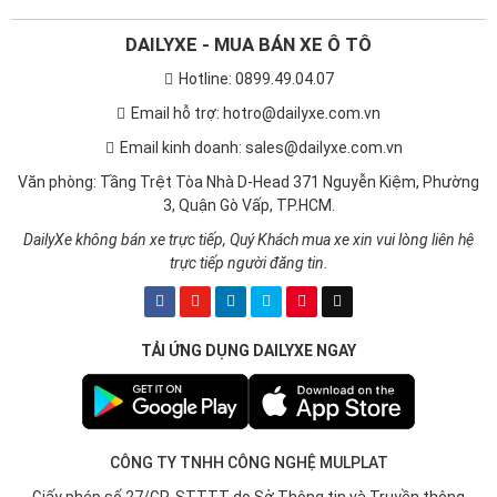
DAILYXE - MUA BÁN XE Ô TÔ
Hotline: 0899.49.04.07
Email hỗ trợ: hotro@dailyxe.com.vn
Email kinh doanh: sales@dailyxe.com.vn
Văn phòng: Tầng Trệt Tòa Nhà D-Head 371 Nguyễn Kiệm, Phường
3, Quận Gò Vấp, TP.HCM.
DailyXe không bán xe trực tiếp, Quý Khách mua xe xin vui lòng liên hệ
trực tiếp người đăng tin.
TẢI ỨNG DỤNG DAILYXE NGAY
CÔNG TY TNHH CÔNG NGHỆ MULPLAT
Giấy phép số 27/GP-STTTT do Sở Thông tin và Truyền thông