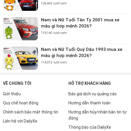
126,465
lượt xem
Nam và Nữ Tuổi Tân Tỵ 2001 mua xe
màu gì hợp mệnh 2026?
118,140
lượt xem
Nam và Nữ Tuổi Quý Dậu 1993 mua xe
màu gì hợp mệnh 2026?
114,072
lượt xem
VỀ CHÚNG TÔI
HỖ TRỢ KHÁCH HÀNG
Giới thiệu
Báo giá dịch vụ quảng cáo
Quy chế hoạt động
Hướng dẫn thanh toán
Chính sách bảo mật thông tin
Hướng dẫn hủy/nhận bản tin tự
động
Liên hệ với DailyXe
Thông báo của DailyXe