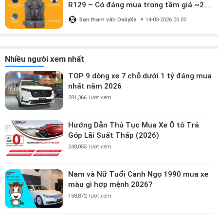
R129 – Có đáng mua trong tầm giá ~2.8
triệu?
Ban tham vấn DailyXe
14-03-2026 06:00
Nhiều người xem nhất
TOP 9 dòng xe 7 chỗ dưới 1 tỷ đáng mua
nhất năm 2026
281,366
lượt xem
Hướng Dẫn Thủ Tục Mua Xe Ô tô Trả
Góp Lãi Suất Thấp (2026)
248,055
lượt xem
Nam và Nữ Tuổi Canh Ngọ 1990 mua xe
màu gì hợp mệnh 2026?
158,872
lượt xem