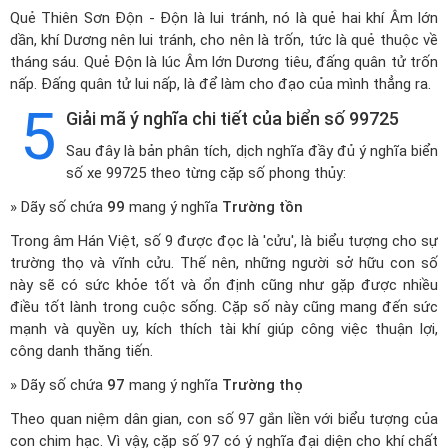
Quẻ Thiên Sơn Độn - Độn là lui tránh, nó là quẻ hai khí Âm lớn
dần, khí Dương nên lui tránh, cho nên là trốn, tức là quẻ thuộc về
tháng sáu. Quẻ Độn là lúc Âm lớn Dương tiêu, đấng quân tử trốn
nấp. Đấng quân tử lui nấp, là để làm cho đạo của mình thẳng ra.
5
Giải mã ý nghĩa chi tiết của biển số 99725
Sau đây là bản phân tích, dịch nghĩa đầy đủ ý nghĩa biển
số xe 99725 theo từng cặp số phong thủy:
» Dãy số chứa
99
mang ý nghĩa
Trường tồn
Trong âm Hán Việt, số 9 được đọc là 'cửu', là biểu tượng cho sự
trường thọ và vĩnh cửu. Thế nên, những người sở hữu con số
này sẽ có sức khỏe tốt và ổn định cũng như gặp được nhiều
điều tốt lành trong cuộc sống. Cặp số này cũng mang đến sức
mạnh và quyền uy, kích thích tài khí giúp công việc thuận lợi,
công danh thăng tiến.
» Dãy số chứa
97
mang ý nghĩa
Trường thọ
Theo quan niệm dân gian, con số 97 gắn liền với biểu tượng của
con chim hạc. Vì vậy, cặp số 97 có ý nghĩa đại diện cho khí chất