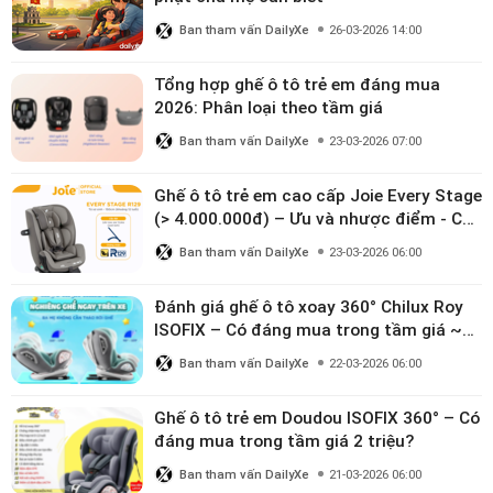
Ban tham vấn DailyXe
26-03-2026 14:00
Tổng hợp ghế ô tô trẻ em đáng mua
2026: Phân loại theo tầm giá
Ban tham vấn DailyXe
23-03-2026 07:00
Ghế ô tô trẻ em cao cấp Joie Every Stage
(> 4.000.000đ) – Ưu và nhược điểm - Có
đáng đầu tư cho bé từ 0–12 tuổi?
Ban tham vấn DailyXe
23-03-2026 06:00
Đánh giá ghế ô tô xoay 360° Chilux Roy
ISOFIX – Có đáng mua trong tầm giá ~3
triệu
Ban tham vấn DailyXe
22-03-2026 06:00
Ghế ô tô trẻ em Doudou ISOFIX 360° – Có
đáng mua trong tầm giá 2 triệu?
Ban tham vấn DailyXe
21-03-2026 06:00