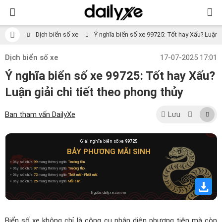
Dịch biển số xe
Ý nghĩa biển số xe 99725: Tốt hay Xấu? Luận gi
Dịch biển số xe
17-07-2025 17:01
Ý nghĩa biển số xe 99725: Tốt hay Xấu?
Luận giải chi tiết theo phong thủy
Ban tham vấn DailyXe
Lưu
Giải nghĩa biển số xe
99725
BẢY PHƯƠNG MÃI SINH
» Dãy số chứa
99
mang thêm ý nghĩa
Trường tồn
.
» Dãy số chứa
97
mang thêm ý nghĩa
Trường thọ
.
» Dãy số chứa
72
mang thêm ý nghĩa
Thất mãi - Phất mãi
.
» Dãy số chứa
25
mang thêm ý nghĩa
Mãi sinh
.
Nguồn: dailyxe.com.vn
Biển số xe không chỉ là công cụ nhận diện phương tiện mà còn