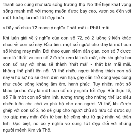
thanh cao cũng như sức sống trường thọ. Nó thể hiện khát vọng
sống mạnh mẽ với mong muốn được bay cao, vươn xa đến với
một tương lai mới tốt đẹp hơn.
» Dãy số chứa
72
mang ý nghĩa
Thất mãi - Phất mãi
Khi luận giải về ý nghĩa của con số 72, có 2 luồng ý kiến khác
nhau về con số này. Đầu tiên, một số người cho đây là một con
số không may mắn. Bởi theo quan niệm dân gian, con số 7 được
xem là 'thất' và con số 2 được xem là 'mãi mãi', nên khi ghép hai
con số này với nhau sẽ thành 'thất mãi' - thất bát mãi mãi,
không thể phất lên nổi. Vì thế nhiều người không thích con số
này vì họ sợ nó sẽ đem đến vận hạn, gây cản trở công việc cũng
như cuộc sống không ấm êm, hạnh phúc. Tuy nhiên, một số
khác lại cho đây là một con số có ý nghĩa tốt đẹp. Bởi thực tế,
số 7 là một con số tâm linh, tượng trưng cho những thế lực siêu
nhiên luôn che chở và phù hộ cho con người. Vì thế, khi được
ghép với con số 2, nó sẽ giúp cho người chủ sở hữu có được sự
trợ giúp may mắn đến từ bạn bè cũng như từ quý nhân và thần
linh. Đặc biệt, nó có ý nghĩa vô cùng tốt đẹp đối với những
người mệnh Kim và Thổ.