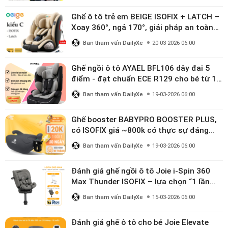
Ghế ô tô trẻ em BEIGE ISOFIX + LATCH –
Xoay 360°, ngả 170°, giải pháp an toàn
linh hoạt cho bé 0–10 tuổi
Ban tham vấn DailyXe
20-03-2026 06:00
Ghế ngồi ô tô AYAEL BFL106 dây đai 5
điểm - đạt chuẩn ECE R129 cho bé từ 1–
10 tuổi
Ban tham vấn DailyXe
19-03-2026 06:00
Ghế booster BABYPRO BOOSTER PLUS,
có ISOFIX giá ~800k có thực sự đáng
mua?
Ban tham vấn DailyXe
19-03-2026 06:00
Đánh giá ghế ngồi ô tô Joie i-Spin 360
Max Thunder ISOFIX – lựa chọn “1 lần
dùng đến 12 năm” có đáng giá gần 9
Ban tham vấn DailyXe
15-03-2026 06:00
triệu?
Đánh giá ghế ô tô cho bé Joie Elevate