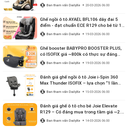
linh hoạt cho bé 0–10 tuổi
Ban tham vấn DailyXe
20-03-2026 06:00
Ghế ngồi ô tô AYAEL BFL106 dây đai 5
điểm - đạt chuẩn ECE R129 cho bé từ 1–
10 tuổi
Ban tham vấn DailyXe
19-03-2026 06:00
Ghế booster BABYPRO BOOSTER PLUS,
có ISOFIX giá ~800k có thực sự đáng
mua?
Ban tham vấn DailyXe
19-03-2026 06:00
Đánh giá ghế ngồi ô tô Joie i-Spin 360
Max Thunder ISOFIX – lựa chọn “1 lần
dùng đến 12 năm” có đáng giá gần 9
Ban tham vấn DailyXe
15-03-2026 06:00
triệu?
Đánh giá ghế ô tô cho bé Joie Elevate
R129 – Có đáng mua trong tầm giá ~2.8
triệu?
Ban tham vấn DailyXe
14-03-2026 06:00