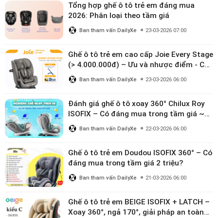
Tổng hợp ghế ô tô trẻ em đáng mua
2026: Phân loại theo tầm giá
Ban tham vấn DailyXe
23-03-2026 07:00
Ghế ô tô trẻ em cao cấp Joie Every Stage
(> 4.000.000đ) – Ưu và nhược điểm - Có
đáng đầu tư cho bé từ 0–12 tuổi?
Ban tham vấn DailyXe
23-03-2026 06:00
Đánh giá ghế ô tô xoay 360° Chilux Roy
ISOFIX – Có đáng mua trong tầm giá ~3
triệu
Ban tham vấn DailyXe
22-03-2026 06:00
Ghế ô tô trẻ em Doudou ISOFIX 360° – Có
đáng mua trong tầm giá 2 triệu?
Ban tham vấn DailyXe
21-03-2026 06:00
Ghế ô tô trẻ em BEIGE ISOFIX + LATCH –
Xoay 360°, ngả 170°, giải pháp an toàn