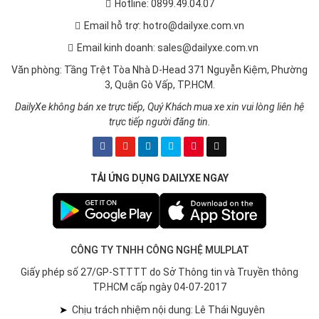
Hotline: 0899.49.04.07
Email hỗ trợ: hotro@dailyxe.com.vn
Email kinh doanh: sales@dailyxe.com.vn
Văn phòng: Tầng Trệt Tòa Nhà D-Head 371 Nguyễn Kiệm, Phường
3, Quận Gò Vấp, TP.HCM.
DailyXe không bán xe trực tiếp, Quý Khách mua xe xin vui lòng liên hệ
trực tiếp người đăng tin.
TẢI ỨNG DỤNG DAILYXE NGAY
CÔNG TY TNHH CÔNG NGHỆ MULPLAT
Giấy phép số 27/GP-STTTT do Sở Thông tin và Truyền thông
TP.HCM cấp ngày 04-07-2017
➤
Chịu trách nhiệm nội dung: Lê Thái Nguyên