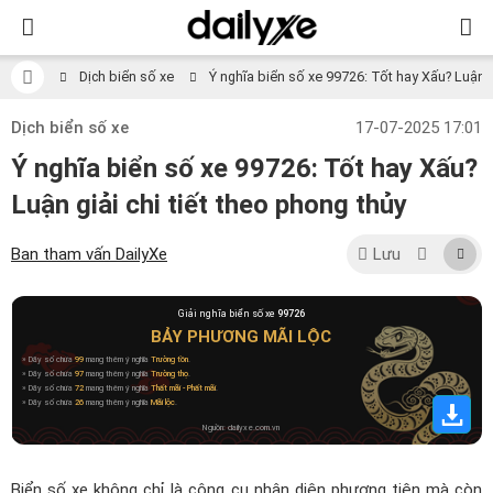
Dịch biển số xe
Ý nghĩa biển số xe 99726: Tốt hay Xấu? Luận gi
Dịch biển số xe
17-07-2025 17:01
Ý nghĩa biển số xe 99726: Tốt hay Xấu?
Luận giải chi tiết theo phong thủy
Ban tham vấn DailyXe
Lưu
Giải nghĩa biển số xe
99726
BẢY PHƯƠNG MÃI LỘC
» Dãy số chứa
99
mang thêm ý nghĩa
Trường tồn
.
» Dãy số chứa
97
mang thêm ý nghĩa
Trường thọ
.
» Dãy số chứa
72
mang thêm ý nghĩa
Thất mãi - Phất mãi
.
» Dãy số chứa
26
mang thêm ý nghĩa
Mãi lộc
.
Nguồn: dailyxe.com.vn
Biển số xe không chỉ là công cụ nhận diện phương tiện mà còn