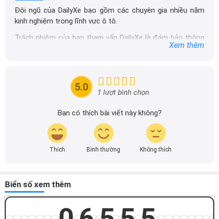
Đội ngũ của DailyXe bao gồm các chuyên gia nhiều năm
kinh nghiệm trong lĩnh vực ô tô.
Trách nhiệm của ban tham vấn DailyXe là đảm bảo thông
Xem thêm
tin chính xác được đăng tải trên dailyxe.com.vn, thường
xuyên cập nhật thông tin mới về xe ô tô, thông tin khuyến
mãi của các hãng xe để người đọc có thể tiếp cận thông
tin nhanh chóng và dễ dàng hơn.
5.0
1 lượt bình chọn
Bạn có thích bài viết này không?
Thích
Bình thường
Không thích
Biển số xem thêm
06555