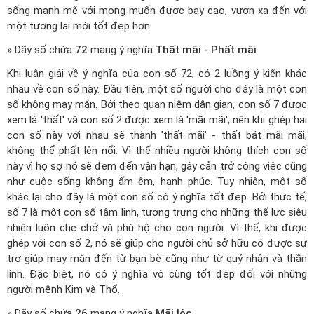
sống mạnh mẽ với mong muốn được bay cao, vươn xa đến với
một tương lai mới tốt đẹp hơn.
» Dãy số chứa
72
mang ý nghĩa
Thất mãi - Phất mãi
Khi luận giải về ý nghĩa của con số 72, có 2 luồng ý kiến khác
nhau về con số này. Đầu tiên, một số người cho đây là một con
số không may mắn. Bởi theo quan niệm dân gian, con số 7 được
xem là 'thất' và con số 2 được xem là 'mãi mãi', nên khi ghép hai
con số này với nhau sẽ thành 'thất mãi' - thất bát mãi mãi,
không thể phất lên nổi. Vì thế nhiều người không thích con số
này vì họ sợ nó sẽ đem đến vận hạn, gây cản trở công việc cũng
như cuộc sống không ấm êm, hạnh phúc. Tuy nhiên, một số
khác lại cho đây là một con số có ý nghĩa tốt đẹp. Bởi thực tế,
số 7 là một con số tâm linh, tượng trưng cho những thế lực siêu
nhiên luôn che chở và phù hộ cho con người. Vì thế, khi được
ghép với con số 2, nó sẽ giúp cho người chủ sở hữu có được sự
trợ giúp may mắn đến từ bạn bè cũng như từ quý nhân và thần
linh. Đặc biệt, nó có ý nghĩa vô cùng tốt đẹp đối với những
người mệnh Kim và Thổ.
» Dãy số chứa
26
mang ý nghĩa
Mãi lộc