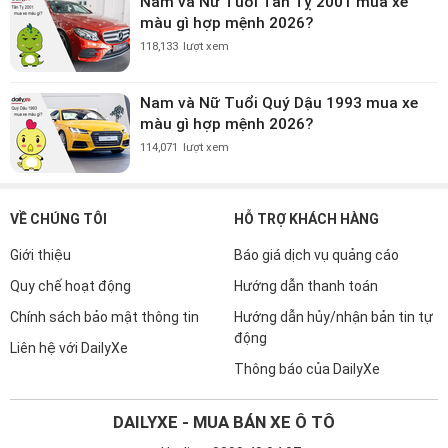
Nam và Nữ Tuổi Tân Tỵ 2001 mua xe
màu gì hợp mệnh 2026?
118,133
lượt xem
Nam và Nữ Tuổi Quý Dậu 1993 mua xe
màu gì hợp mệnh 2026?
114,071
lượt xem
VỀ CHÚNG TÔI
HỖ TRỢ KHÁCH HÀNG
Giới thiệu
Báo giá dịch vụ quảng cáo
Quy chế hoạt động
Hướng dẫn thanh toán
Chính sách bảo mật thông tin
Hướng dẫn hủy/nhận bản tin tự
động
Liên hệ với DailyXe
Thông báo của DailyXe
DAILYXE - MUA BÁN XE Ô TÔ