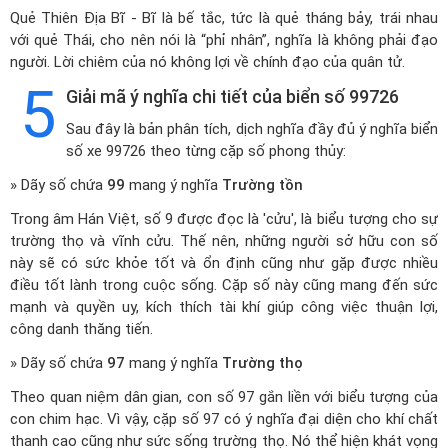
Quẻ Thiên Địa Bĩ - Bĩ là bế tắc, tức là quẻ tháng bảy, trái nhau
với quẻ Thái, cho nên nói là “phỉ nhân”, nghĩa là không phải đạo
người. Lời chiêm của nó không lợi về chính đạo của quân tử.
5
Giải mã ý nghĩa chi tiết của biển số 99726
Sau đây là bản phân tích, dịch nghĩa đầy đủ ý nghĩa biển
số xe 99726 theo từng cặp số phong thủy:
» Dãy số chứa
99
mang ý nghĩa
Trường tồn
Trong âm Hán Việt, số 9 được đọc là 'cửu', là biểu tượng cho sự
trường thọ và vĩnh cửu. Thế nên, những người sở hữu con số
này sẽ có sức khỏe tốt và ổn định cũng như gặp được nhiều
điều tốt lành trong cuộc sống. Cặp số này cũng mang đến sức
mạnh và quyền uy, kích thích tài khí giúp công việc thuận lợi,
công danh thăng tiến.
» Dãy số chứa
97
mang ý nghĩa
Trường thọ
Theo quan niệm dân gian, con số 97 gắn liền với biểu tượng của
con chim hạc. Vì vậy, cặp số 97 có ý nghĩa đại diện cho khí chất
thanh cao cũng như sức sống trường thọ. Nó thể hiện khát vọng