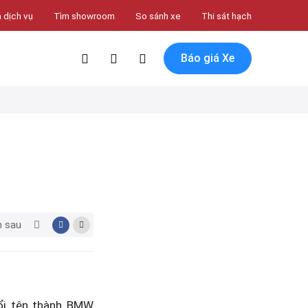
 dịch vụ
Tìm showroom
So sánh xe
Thi sát hạch
Báo giá Xe
m sau
ổi tên thành BMW