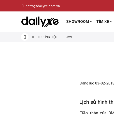
hotro@dailyxe.com.vn
SHOWROOM
TÌM XE
THƯƠNG HIỆU
BMW
Đăng lúc 03-02-2018
Lịch sử hình 
Tiền thân của B