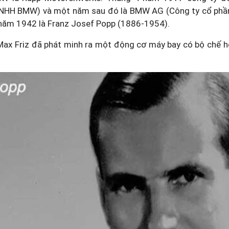
NHH BMW) và một năm sau đó là BMW AG (Công ty cổ phầ
 năm 1942 là Franz Josef Popp (1886-1954).
ax Friz đã phát minh ra một động cơ máy bay có bộ chế hò