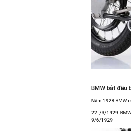
BMW bắt đầu bư
Năm 1928
BMW mua
22 /3/1929
BMW c
9/6/1929