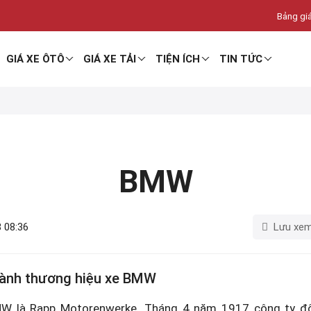
Bảng giá
GIÁ XE ÔTÔ
GIÁ XE TẢI
TIỆN ÍCH
TIN TỨC
BMW
 08:36
Lưu xe
thành thương hiệu xe BMW
MW là Rapp Motorenwerke. Tháng 4 năm 1917 công ty đ