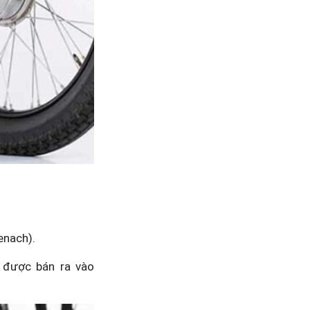
enach).
 được bán ra vào