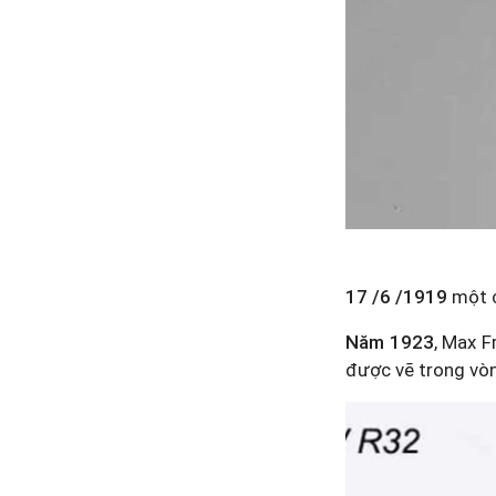
17 /6 /1919
một c
Năm 1923
, Max F
được vẽ trong vòn