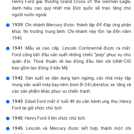
Henry Ford giải thưởng Grand Cross of the German Eagle,
danh hiệu cao quý nhất mà Đức quốc xã trao tặng cho
người nước ngoài.
1939
: Chi nhánh Mercury được thành lập để đáp ứng phân
khúc thị trường trung bình. Chi nhánh này tồn tại đến năm
1945.
1941
: Mẫu xe cao cấp Lincoln Continental được ra mắt.
Ford cũng bắt đầu sản xuất những chiếc “jeep” phục vụ cho
quân đội. Thoả thuận về lao động đầu tiên với UAW-CIO
bao gồm lao động ở bắc Mỹ.
1942
: Sản xuất xe dân dụng tạm ngừng, các nhà máy tập
trung sản xuất máy bay ném bom B-24 Liberator, xe tăng và
các sản phẩm khác phục vụ chiến tranh.
1943
: Edsel Ford mất ở tuổi 49 do căn bệnh ung thư, Henry
Ford lại giữ chức chủ tịch.
1945
: Henry Ford II lên chức chủ tịch.
1945
: Lincoln và Mercury được kết hợp thành một chi