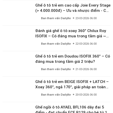
Ghế ô tô trẻ em cao cấp Joie Every Stage
(> 4.000.000đ) – Ưu và nhược điểm - Có
đáng đầu tư cho bé từ 0–12 tuổi?
Ban tham vấn DailyXe
23-03-2026 06:00
Đánh giá ghế ô tô xoay 360° Chilux Roy
ISOFIX – Có đáng mua trong tầm giá ~3
triệu
Ban tham vấn DailyXe
22-03-2026 06:00
Ghế ô tô trẻ em Doudou ISOFIX 360° – Có
đáng mua trong tầm giá 2 triệu?
Ban tham vấn DailyXe
21-03-2026 06:00
Ghế ô tô trẻ em BEIGE ISOFIX + LATCH –
Xoay 360°, ngả 170°, giải pháp an toàn
linh hoạt cho bé 0–10 tuổi
Ban tham vấn DailyXe
20-03-2026 06:00
Ghế ngồi ô tô AYAEL BFL106 dây đai 5
điểm - đạt chuẩn ECE R129 cho bé từ 1–