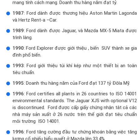
mang tính cách mạng. Doanh thu hàng năm đạt tỷ.
1987
: Ford dành được thương hiệu Aston Martin Lagonda
và Hertz Rent-a –Car.
1989
: Ford dành được Jaguar, và Mazda MX-5 Miata được
trình làng.
1990
: Ford Explorer được giới thiệu , biến SUV thành xe gia
đình phổ biến.
1993
: Ford giới thiệu túi khí kép như một thiết bị an toàn
tiêu chuẩn.
1995
: Doanh thu hàng năm của Ford đạt 137 tỷ Đôla Mỹ.
1996
: Ford certifies all plants in 26 countries to ISO 14001
environmental standards. The Jaguar XJS with optional V12
is discontinued. Ford được cấp giấy chứng nhận tât cả các
nhà máy sản xuất ở 26 nước trên thế giới đạt tiêu chuẩn
môi trường ISO 14001.
1996
: Ford tăng cường đầu tư chứng khoán bằng việc tăng
lượng cổ phiếu biểu quyết ở Mazda lên 33.4%.