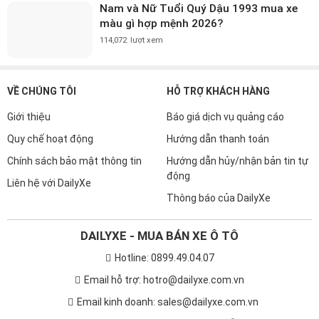
Nam và Nữ Tuổi Quý Dậu 1993 mua xe
màu gì hợp mệnh 2026?
114,072
lượt xem
VỀ CHÚNG TÔI
HỖ TRỢ KHÁCH HÀNG
Giới thiệu
Báo giá dịch vụ quảng cáo
Quy chế hoạt động
Hướng dẫn thanh toán
Chính sách bảo mật thông tin
Hướng dẫn hủy/nhận bản tin tự
động
Liên hệ với DailyXe
Thông báo của DailyXe
DAILYXE - MUA BÁN XE Ô TÔ
Hotline: 0899.49.04.07
Email hỗ trợ: hotro@dailyxe.com.vn
Email kinh doanh: sales@dailyxe.com.vn