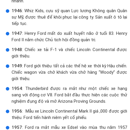
nhánh.
1946
: Whiz Kids, cựu sỹ quan Lực lương Không quân Quân
sự Mỹ, được thuê để khôi phục lại công ty. Sản xuất ô tô lại
tiếp tục.
1947
: Henry Ford mất do xuất huyết não ở tuổi 83. Henry
Ford II nắm chức Chủ tịch hội đồng quản trị.
1948
: Chiếc xe tải F-1 và chiếc Lincoln Continental được
giới thiệu.
1949
: Ford giới thiệu tất cả các thế hệ xe thời kỳ Hậu chiến.
Chiếc wagon vừa chở khách vừa chở hàng “Woody” được
giới thiệu.
1954
: Thunderbird được ra mắt như một chiếc xe hạng
sang với động cơ V8. Ford bắt đầu thực hiện các cuộc thử
nghiệm đụng độ và mở Arizona Proving Grounds.
1956
: Mẫu xe Lincoln Continental Mark II giá ,000 được giới
thiệu. Ford tiến hành niêm yết cổ phiếu.
1957
: Ford ra mắt mẫu xe Edsel vào mùa thu năm 1957