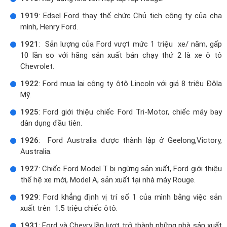
1919
: Edsel Ford thay thế chức Chủ tịch công ty của cha
mình, Henry Ford.
1921
: Sản lượng của Ford vượt mức 1 triệu xe/ năm, gấp
10 lần so với hãng sản xuất bán chạy thứ 2 là xe ô tô
Chevrolet.
1922
: Ford mua lại công ty ôtô Lincoln với giá 8 triệu Đôla
Mỹ.
1925
: Ford giới thiệu chiếc Ford Tri-Motor, chiếc máy bay
dân dụng đầu tiên.
1926
: Ford Australia được thành lập ở Geelong,Victory,
Australia.
1927
: Chiếc Ford Model T bị ngừng sản xuất, Ford giới thiệu
thế hệ xe mới, Model A, sản xuất tại nhà máy Rouge.
1929
: Ford khẳng định vị trí số 1 của mình bằng việc sản
xuất trên 1.5 triệu chiếc ôtô.
1931
: Ford và Chevry lần lượt trở thành những nhà sản xuất