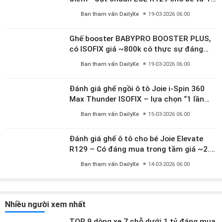
10 tuổi
Ban tham vấn DailyXe
19-03-2026 06:00
Ghế booster BABYPRO BOOSTER PLUS,
có ISOFIX giá ~800k có thực sự đáng
mua?
Ban tham vấn DailyXe
19-03-2026 06:00
Đánh giá ghế ngồi ô tô Joie i-Spin 360
Max Thunder ISOFIX – lựa chọn “1 lần
dùng đến 12 năm” có đáng giá gần 9
Ban tham vấn DailyXe
15-03-2026 06:00
triệu?
Đánh giá ghế ô tô cho bé Joie Elevate
R129 – Có đáng mua trong tầm giá ~2.8
triệu?
Ban tham vấn DailyXe
14-03-2026 06:00
Nhiều người xem nhất
TOP 9 dòng xe 7 chỗ dưới 1 tỷ đáng mua