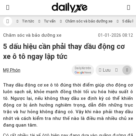
Tin tức
Tư vấn
Chăm sóc và bảo dưỡng xe
5 dấu hi
Chăm sóc và bảo dưỡng xe
01-01-2026 08:12
5 dấu hiệu cần phải thay dầu động cơ
xe ô tô ngay lập tức
DailyXe trên
Mỹ Phón
Lưu
Thay dầu động cơ xe ô tô đúng thời điểm giúp cho động cơ
luôn sạch sẽ, khỏe mạnh đồng thời tối ưu hóa hiệu suất ô
tô. Ngược lại, nếu không thay dầu xe định kỳ có thể khiến
động cơ bị ảnh hưởng nghiêm trọng, dẫn đến những trục
trặc và hư hỏng không đáng có. Vậy khi nào phải thay dầu
nhớt và cách kiểm tra như thế nào là điều mà nhiều chủ xe
đang quan tâm.
Có rất nhiều tài xế ôtô hiện nay đang dựa vào quãng đường đã