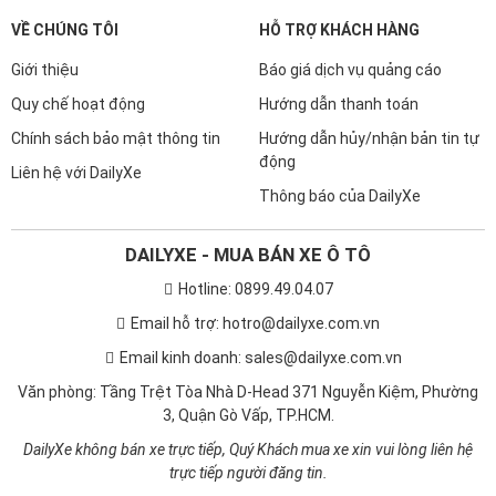
Quy chế hoạt động
Hướng dẫn thanh toán
Chính sách bảo mật thông tin
Hướng dẫn hủy/nhận bản tin tự
động
Liên hệ với DailyXe
Thông báo của DailyXe
DAILYXE - MUA BÁN XE Ô TÔ
Hotline: 0899.49.04.07
Email hỗ trợ: hotro@dailyxe.com.vn
Email kinh doanh: sales@dailyxe.com.vn
Văn phòng: Tầng Trệt Tòa Nhà D-Head 371 Nguyễn Kiệm, Phường
3, Quận Gò Vấp, TP.HCM.
DailyXe không bán xe trực tiếp, Quý Khách mua xe xin vui lòng liên hệ
trực tiếp người đăng tin.
TẢI ỨNG DỤNG DAILYXE NGAY