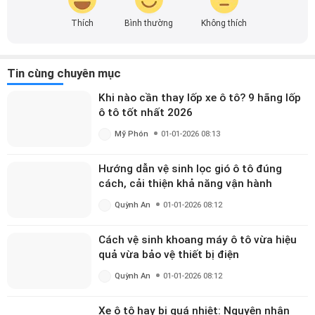
lượng và hấp dẫn nhằm mang đến cho người đọc những
Tin cùng chuyên mục
thông tin bổ ích cũng như nắm bắt được các tin tức, xu
hướng thịnh hành. Hãy kết nối với mình và cùng khám phá
Khi nào cần thay lốp xe ô tô? 9 hãng lốp
những nội dung hữu ích được chia sẻ mỗi ngày nhé!
ô tô tốt nhất 2026
Mỹ Phón
01-01-2026 08:13
Hướng dẫn vệ sinh lọc gió ô tô đúng
cách, cải thiện khả năng vận hành
Quỳnh An
01-01-2026 08:12
Cách vệ sinh khoang máy ô tô vừa hiệu
quả vừa bảo vệ thiết bị điện
Quỳnh An
01-01-2026 08:12
Xe ô tô hay bị quá nhiệt: Nguyên nhân
thường gặp và giải pháp
Quỳnh An
01-01-2026 08:12