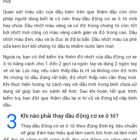
mới.
Quan sát màu sắc của dầu bám trên que thăm dầu còn cho
phép người dùng biết là có nên thay dầu động cơ xe ô tô mới
hay chưa. Dầu nhớt màu vàng và có độ trong chứng tỏ còn tốt
bởi nhớt mới cũng có màu vàng cánh gián và độ trong cao. Dầu
nhớt màu đen, nâu và bị đục là đã bị bẩn. Dầu nhớt màu cà phê
sữa kèm bọt khí chứng tỏ dầu bị nhiễm nước làm mát.
Ngoài ra, bạn có thể kiểm tra thêm độ nhớt của dầu động cơ xe
ô tô bằng cách cho 1 đến 2 giọt ra ngón tay và dùng 2 ngón tay
vê vê lại. Lúc này, nếu cảm thấy dầu bị rít và không còn độ trơn
thì chứng tỏ dầu đang rất bẩn, độ nhớt thấp nên cần thay mới.
Khi thực hiện tương tự cách này với dầu mới trong bình chưa sử
dụng sẽ giúp bạn so sánh dễ hơn. Sau khi hoàn tất quá trình
kiểm tra, bạn đặt que thăm dầu lại vị trí cũ và đóng kỹ nắp bình
dầu.
3
Khi nào phải thay dầu động cơ xe ô tô?
Thay dầu động cơ xe ô tô theo đúng định kỳ, tiêu chuẩn
sẽ giúp đảm bảo hiệu quả làm sạch, bôi trơn và làm mát
để duy trì công suất cùng tuổi thọ của động cơ cũng như xế