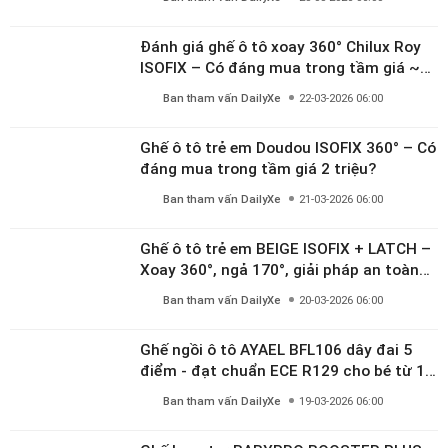
Ban tham vấn DailyXe
22-03-2026 06:00
Ghế ô tô trẻ em Doudou ISOFIX 360° – Có
đáng mua trong tầm giá 2 triệu?
Ban tham vấn DailyXe
21-03-2026 06:00
Ghế ô tô trẻ em BEIGE ISOFIX + LATCH –
Xoay 360°, ngả 170°, giải pháp an toàn
linh hoạt cho bé 0–10 tuổi
Ban tham vấn DailyXe
20-03-2026 06:00
Ghế ngồi ô tô AYAEL BFL106 dây đai 5
điểm - đạt chuẩn ECE R129 cho bé từ 1–
10 tuổi
Ban tham vấn DailyXe
19-03-2026 06:00
Ghế booster BABYPRO BOOSTER PLUS,
có ISOFIX giá ~800k có thực sự đáng
mua?
Ban tham vấn DailyXe
19-03-2026 06:00