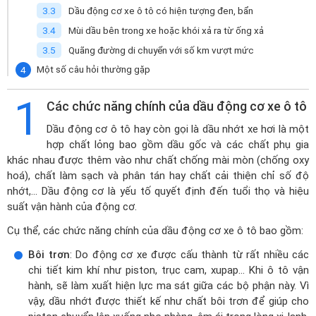
Dầu động cơ xe ô tô có hiện tượng đen, bẩn
Mùi dầu bên trong xe hoặc khói xả ra từ ống xả
Quãng đường di chuyển với số km vượt mức
Một số câu hỏi thường gặp
1
Các chức năng chính của dầu động cơ xe ô tô
Dầu động cơ ô tô hay còn gọi là dầu nhớt xe hơi là một
hợp chất lỏng bao gồm dầu gốc và các chất phụ gia
khác nhau được thêm vào như chất chống mài mòn (chống oxy
hoá), chất làm sạch và phân tán hay chất cải thiện chỉ số độ
nhớt,... Dầu động cơ là yếu tố quyết định đến tuổi thọ và hiệu
suất vận hành của động cơ.
Cụ thể, các chức năng chính của dầu động cơ xe ô tô bao gồm:
Bôi trơn
: Do động cơ xe được cấu thành từ rất nhiều các
chi tiết kim khí như piston, trục cam, xupap… Khi ô tô vận
hành, sẽ làm xuất hiện lực ma sát giữa các bộ phận này. Vì
vậy, dầu nhớt được thiết kế như chất bôi trơn để giúp cho