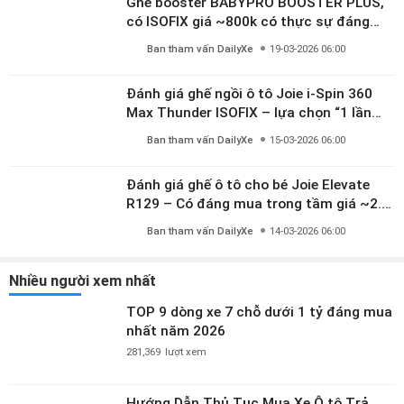
Đánh giá ghế ngồi ô tô Joie i-Spin 360
Max Thunder ISOFIX – lựa chọn “1 lần
dùng đến 12 năm” có đáng giá gần 9
Ban tham vấn DailyXe
15-03-2026 06:00
triệu?
Đánh giá ghế ô tô cho bé Joie Elevate
R129 – Có đáng mua trong tầm giá ~2.8
triệu?
Ban tham vấn DailyXe
14-03-2026 06:00
Nhiều người xem nhất
TOP 9 dòng xe 7 chỗ dưới 1 tỷ đáng mua
nhất năm 2026
281,369
lượt xem
Hướng Dẫn Thủ Tục Mua Xe Ô tô Trả
Góp Lãi Suất Thấp (2026)
248,055
lượt xem