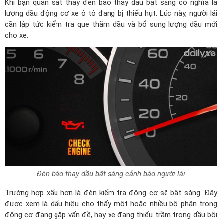
Khi bạn quan sát thấy đèn báo thay dầu bật sáng có nghĩa là
lượng dầu động cơ xe ô tô đang bị thiếu hụt. Lúc này, người lái
cần lập tức kiểm tra que thăm dầu và bổ sung lượng dầu mới
cho xe.
Đèn báo thay dầu bật sáng cảnh báo người lái
Trường hợp xấu hơn là đèn kiểm tra động cơ sẽ bật sáng. Đây
được xem là dấu hiệu cho thấy một hoặc nhiều bộ phận trong
động cơ đang gặp vấn đề, hay xe đang thiếu trầm trọng dầu bôi