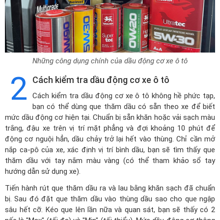
Những công dụng chính của dầu động cơ xe ô tô
2
Cách kiểm tra dầu động cơ xe ô tô
Cách kiểm tra dầu động cơ xe ô tô không hề phức tạp,
bạn có thể dùng que thăm dầu có sẵn theo xe để biết
mức dầu động cơ hiện tại. Chuẩn bị sẵn khăn hoặc vải sạch màu
trắng, đậu xe trên vị trí mặt phẳng và đợi khoảng 10 phút để
động cơ nguội hẳn, dầu chảy trở lại hết vào thùng. Chỉ cần mở
nắp ca-pô của xe, xác định vị trí bình dầu, bạn sẽ tìm thấy que
thăm dầu với tay nắm màu vàng (có thể tham khảo sổ tay
hướng dẫn sử dụng xe).
Tiến hành rút que thăm dầu ra và lau bằng khăn sạch đã chuẩn
bị. Sau đó đặt que thăm dầu vào thùng dầu sao cho que ngập
sâu hết cỡ. Kéo que lên lần nữa và quan sát, bạn sẽ thấy có 2