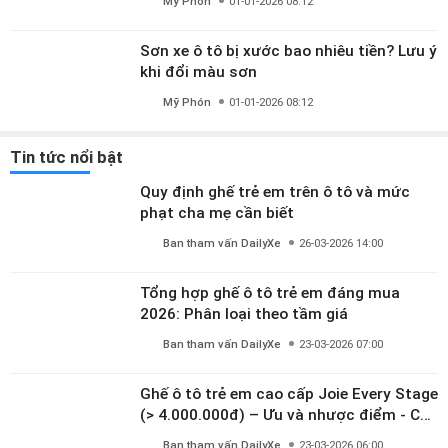
Mỹ Phón
01-01-2026 08:12
Tin tức nổi bật
Quy định ghế trẻ em trên ô tô và mức
phạt cha mẹ cần biết
Ban tham vấn DailyXe
26-03-2026 14:00
Tổng hợp ghế ô tô trẻ em đáng mua
2026: Phân loại theo tầm giá
Ban tham vấn DailyXe
23-03-2026 07:00
Ghế ô tô trẻ em cao cấp Joie Every Stage
(> 4.000.000đ) – Ưu và nhược điểm - Có
đáng đầu tư cho bé từ 0–12 tuổi?
Ban tham vấn DailyXe
23-03-2026 06:00
Đánh giá ghế ô tô xoay 360° Chilux Roy
ISOFIX – Có đáng mua trong tầm giá ~3
triệu