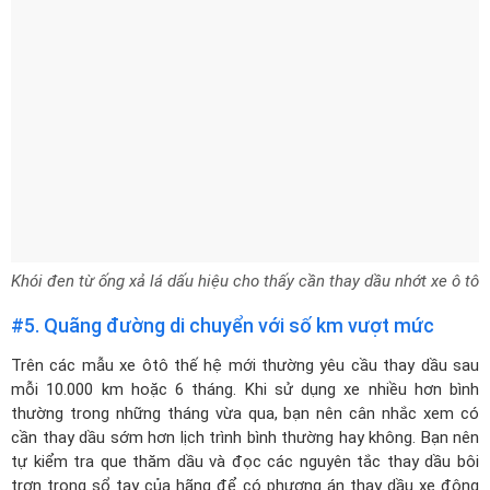
Khói đen từ ống xả lá dấu hiệu cho thấy cần thay dầu nhớt xe ô tô
#5. Quãng đường di chuyển với số km vượt mức
Trên các mẫu xe ôtô thế hệ mới thường yêu cầu thay dầu sau
mỗi 10.000 km hoặc 6 tháng. Khi sử dụng xe nhiều hơn bình
thường trong những tháng vừa qua, bạn nên cân nhắc xem có
cần thay dầu sớm hơn lịch trình bình thường hay không. Bạn nên
tự kiểm tra que thăm dầu và đọc các nguyên tắc thay dầu bôi
trơn trong sổ tay của hãng để có phương án thay dầu xe động
xe ô tô hợp lý.
Như vậy, thay dầu động cơ xe ô tô là một phần quan trọng trong
quá trình bảo dưỡng. Bằng việc hiểu rõ về thời điểm, lịch trình