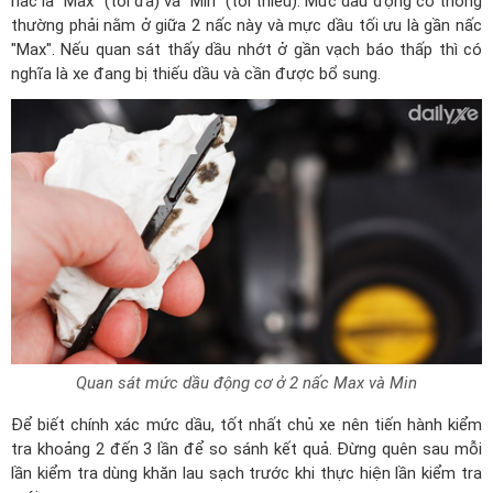
nấc là "Max" (tối đa) và "Min" (tối thiểu). Mức dầu động cơ thông
thường phải nằm ở giữa 2 nấc này và mực dầu tối ưu là gần nấc
"Max". Nếu quan sát thấy dầu nhớt ở gần vạch báo thấp thì có
nghĩa là xe đang bị thiếu dầu và cần được bổ sung.
Quan sát mức dầu động cơ ở 2 nấc Max và Min
Để biết chính xác mức dầu, tốt nhất chủ xe nên tiến hành kiểm
tra khoảng 2 đến 3 lần để so sánh kết quả. Đừng quên sau mỗi
lần kiểm tra dùng khăn lau sạch trước khi thực hiện lần kiểm tra