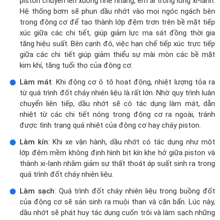
piston chuyển lên xuống nhẹ nhàng, êm ái trong lòng xi-lanh.
Hệ thống bơm sẽ phun dầu nhớt vào mọi ngóc ngách bên
trong động cơ để tạo thành lớp đệm trơn trên bề mặt tiếp
xúc giữa các chi tiết, giúp giảm lực ma sát đồng thời gia
tăng hiệu suất. Bên cạnh đó, việc hạn chế tiếp xúc trực tiếp
giữa các chi tiết giúp giảm thiểu sự mài mòn các bề mặt
kim khí, tăng tuổi thọ của động cơ.
Làm mát
: Khi động cơ ô tô hoạt động, nhiệt lượng tỏa ra
từ quá trình đốt cháy nhiên liệu là rất lớn. Nhờ quy trình luân
chuyển liên tiếp, dầu nhớt sẽ có tác dụng làm mát, dẫn
nhiệt từ các chi tiết nóng trong động cơ ra ngoài, tránh
được tình trạng quá nhiệt của động cơ hay cháy piston.
Làm kín
: Khi xe vận hành, dầu nhớt có tác dụng như một
lớp đệm mềm không định hình bịt kín khe hở giữa piston và
thành xi-lanh nhằm giảm sự thất thoát áp suất sinh ra trong
quá trình đốt cháy nhiên liệu.
Làm sạch
: Quá trình đốt cháy nhiên liệu trong buồng đốt
của động cơ sẽ sản sinh ra muội than và cặn bẩn. Lúc này,
dầu nhớt sẽ phát huy tác dụng cuốn trôi và làm sạch những