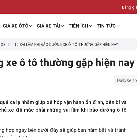
Bảng giá
GIÁ XE ÔTÔ
GIÁ XE TẢI
TIỆN ÍCH
TIN TỨC
 XE
10 SAI LẦM KHI BẢO DƯỠNG XE Ô TÔ THƯỜNG GẶP HIỆN NAY
g xe ô tô thường gặp hiện nay
DailyXe tr
quá xa lạ nhằm giúp xế hộp vận hành ổn định, bền bỉ và
 chủ xe đã mắc phải những sai lầm khi bảo dưỡng ô tô
ổng hợp ngay bên dưới đây sẽ giúp bạn nắm bắt và tránh