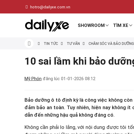
hotro@dailyxe.com.vn
SHOWROOM
TÌM XE
TIN TỨC
TƯ VẤN
CHĂM SÓC VÀ BẢO DƯỠNG
10 sai lầm khi bảo dưỡn
Mỹ Phón
đăng lúc
01-01-2026 08:12
Bảo dưỡng ô tô định kỳ là công việc không còn 
đảm bảo an toàn. Tuy nhiên, hiện nay không ít
dẫn đến những hậu quả không đáng có.
Không cần phải lo lắng, với nội dung được tôi t