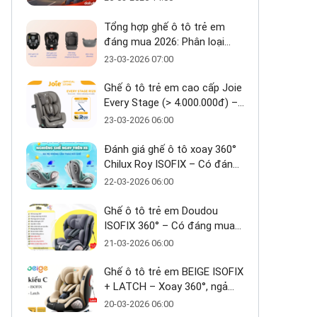
Tổng hợp ghế ô tô trẻ em
đáng mua 2026: Phân loại
theo tầm giá
23-03-2026 07:00
Ghế ô tô trẻ em cao cấp Joie
Every Stage (> 4.000.000đ) –
Ưu và nhược điểm - Có đáng
23-03-2026 06:00
đầu tư cho bé từ 0–12 tuổi?
Đánh giá ghế ô tô xoay 360°
Chilux Roy ISOFIX – Có đáng
mua trong tầm giá ~3 triệu
22-03-2026 06:00
Ghế ô tô trẻ em Doudou
ISOFIX 360° – Có đáng mua
trong tầm giá 2 triệu?
21-03-2026 06:00
Ghế ô tô trẻ em BEIGE ISOFIX
+ LATCH – Xoay 360°, ngả
170°, giải pháp an toàn linh
20-03-2026 06:00
hoạt cho bé 0–10 tuổi