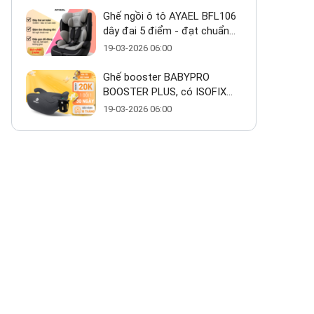
Ghế ngồi ô tô AYAEL BFL106
dây đai 5 điểm - đạt chuẩn
ECE R129 cho bé từ 1–10 tuổi
19-03-2026 06:00
Ghế booster BABYPRO
BOOSTER PLUS, có ISOFIX
giá ~800k có thực sự đáng
19-03-2026 06:00
mua?