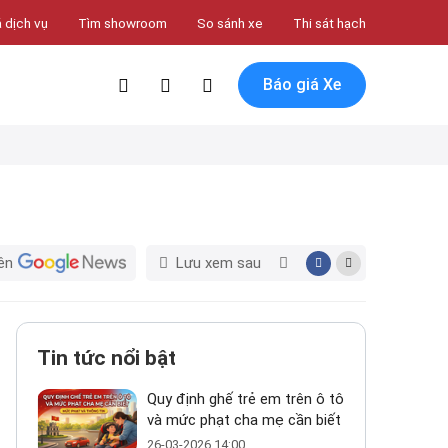
 dịch vụ
Tìm showroom
So sánh xe
Thi sát hạch
Báo giá Xe
ên
Lưu xem sau
Tin tức nổi bật
Quy định ghế trẻ em trên ô tô
và mức phạt cha mẹ cần biết
26-03-2026 14:00