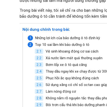
được những sai lầm mà người dùng thường gặp 
Trong bài viết này, tôi sẽ chỉ ra cho bạn những l
bảo dưỡng ô tô cần tránh để không tốn kém tiền
Nội dung chính trong bài:
Những lợi ích của bảo dưỡng ô tô định kỳ
Top 10 sai lầm khi bảo dưỡng ô tô
Vệ sinh khoang động cơ sai cách
Xả nước làm mát quá thường xuyên
Bơm lốp xe ô tô quá căng
Thay dầu ngay khi xe chạy được từ 3
Phục hồi ắc quy không đúng cách
Sử dụng xăng có chỉ số octan cao giúp
Làm nóng động cơ
Không nắm rõ nguyên tắc thay dầu ph
Bôi trơn cẩu thả khi bảo dưỡng phanh 