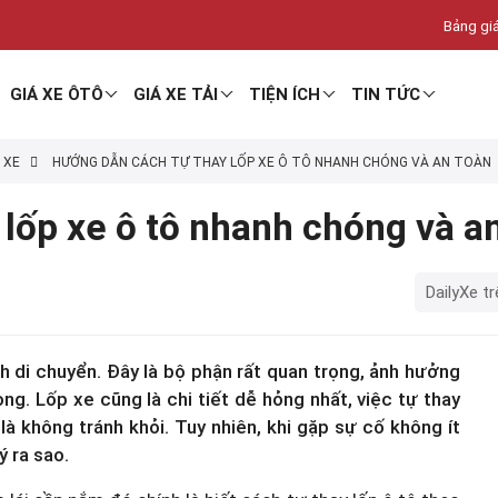
Bảng giá
GIÁ XE ÔTÔ
GIÁ XE TẢI
TIỆN ÍCH
TIN TỨC
 XE
HƯỚNG DẪN CÁCH TỰ THAY LỐP XE Ô TÔ NHANH CHÓNG VÀ AN TOÀN
lốp xe ô tô nhanh chóng và a
DailyXe tr
ình di chuyển. Đây là bộ phận rất quan trọng, ảnh hưởng
ng. Lốp xe cũng là chi tiết dễ hỏng nhất, việc tự thay
à không tránh khỏi. Tuy nhiên, khi gặp sự cố không ít
ý ra sao.