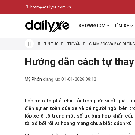
hotro@dailyxe.com.vn
SHOWROOM
TÌM XE
TIN TỨC
TƯ VẤN
CHĂM SÓC VÀ BẢO DƯỠNG
Hướng dẫn cách tự thay 
Mỹ Phón
đăng lúc
01-01-2026 08:12
Lốp xe ô tô phải chịu tải trọng lớn suốt quá tr
đến sự an toàn của xe và cả người ngồi bên tro
lốp xe ô tô trong một số trường hợp khẩn cấp l
tài xế bối rối và hoang mang chưa biết cách xử l