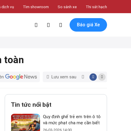
 dịch vụ
Tìm showroom
So sánh xe
Thi sát hạch
Báo giá Xe
n toàn
ên
Lưu xem sau
Tin tức nổi bật
Quy định ghế trẻ em trên ô tô
và mức phạt cha mẹ cần biết
26-03-2026 14:00