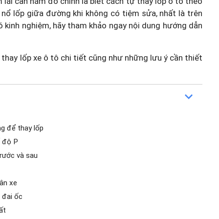
ái cần nắm đó chính là biết cách tự thay lốp ô tô theo
 nổ lốp giữa đường khi không có tiệm sửa, nhất là trên
ó kinh nghiệm, hãy tham khảo ngay nội dung hướng dẫn
 thay lốp xe ô tô chi tiết cũng như những lưu ý cần thiết
ng để thay lốp
ế độ P
trước và sau
hân xe
 đai ốc
ất