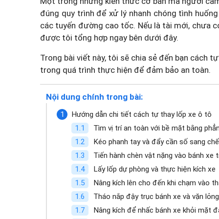
Một trong những kiến thức cơ bản mà người cầm l
đúng quy trình để xử lý nhanh chóng tình huống
các tuyến đường cao tốc. Nếu là tài mới, chưa c
được tôi tổng hợp ngay bên dưới đây.
Trong bài viết này, tôi sẽ chia sẻ đến bạn cách tự
trong quá trình thực hiện để đảm bảo an toàn.
Nội dung chính trong bài:
Hướng dẫn chi tiết cách tự thay lốp xe ô tô
Tìm vị trí an toàn với bề mặt bằng phẳ
Kéo phanh tay và đẩy cần số sang ch
Tiến hành chèn vật nặng vào bánh xe 
Lấy lốp dự phòng và thực hiện kích xe
Nâng kích lên cho đến khi chạm vào t
Tháo nắp đậy trục bánh xe và vặn lỏng
Nâng kích để nhấc bánh xe khỏi mặt đ