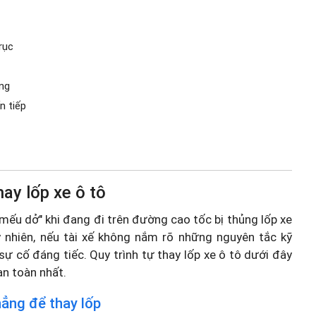
rục
ng
n tiếp
hay lốp xe ô tô
 mếu dở" khi đang đi trên đường cao tốc bị thủng lốp xe
y nhiên, nếu tài xế không nắm rõ những nguyên tắc kỹ
sự cố đáng tiếc. Quy trình tự thay lốp xe ô tô dưới đây
an toàn nhất.
hẳng để thay lốp