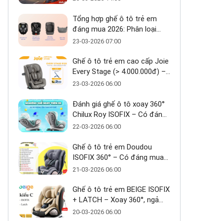
Tổng hợp ghế ô tô trẻ em
đáng mua 2026: Phân loại
theo tầm giá
23-03-2026 07:00
Ghế ô tô trẻ em cao cấp Joie
Every Stage (> 4.000.000đ) –
Ưu và nhược điểm - Có đáng
23-03-2026 06:00
đầu tư cho bé từ 0–12 tuổi?
Đánh giá ghế ô tô xoay 360°
Chilux Roy ISOFIX – Có đáng
mua trong tầm giá ~3 triệu
22-03-2026 06:00
Ghế ô tô trẻ em Doudou
ISOFIX 360° – Có đáng mua
trong tầm giá 2 triệu?
21-03-2026 06:00
Ghế ô tô trẻ em BEIGE ISOFIX
+ LATCH – Xoay 360°, ngả
170°, giải pháp an toàn linh
20-03-2026 06:00
hoạt cho bé 0–10 tuổi