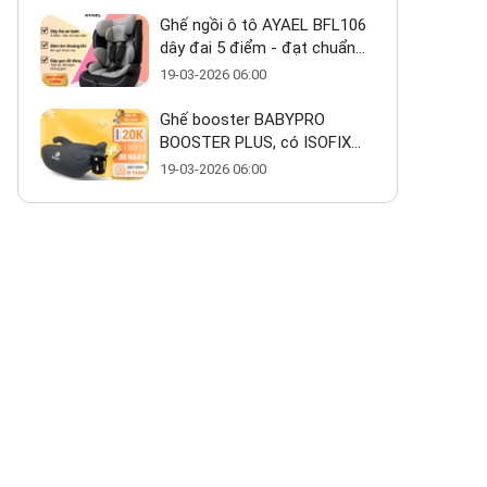
Ghế ngồi ô tô AYAEL BFL106
dây đai 5 điểm - đạt chuẩn
ECE R129 cho bé từ 1–10 tuổi
19-03-2026 06:00
Ghế booster BABYPRO
BOOSTER PLUS, có ISOFIX
giá ~800k có thực sự đáng
19-03-2026 06:00
mua?