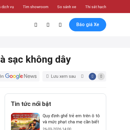
 dịch vụ
Tìm showroom
So sánh xe
Thi sát hạch
Báo giá Xe
à sạc không dây
ên
Lưu xem sau
Tin tức nổi bật
Quy định ghế trẻ em trên ô tô
và mức phạt cha mẹ cần biết
26-03-2026 14:00