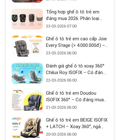
Tổng hợp ghế ô tô trẻ em
đáng mua 2026: Phân loại
theo tầm giá
23-03-2026 07:00
Ghế ô tô trẻ em cao cấp Joie
Every Stage (> 4.000.000đ) –
Ưu và nhược điểm - Có đáng
23-03-2026 06:00
đầu tư cho bé từ 0–12 tuổi?
Đánh giá ghế ô tô xoay 360°
Chilux Roy ISOFIX – Có đáng
mua trong tầm giá ~3 triệu
22-03-2026 06:00
Ghế ô tô trẻ em Doudou
ISOFIX 360° – Có đáng mua
trong tầm giá 2 triệu?
21-03-2026 06:00
Ghế ô tô trẻ em BEIGE ISOFIX
+ LATCH – Xoay 360°, ngả
170°, giải pháp an toàn linh
20-03-2026 06:00
hoạt cho bé 0–10 tuổi