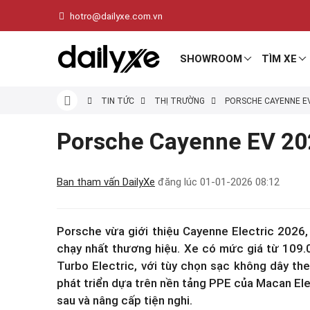
hotro@dailyxe.com.vn
SHOWROOM
TÌM XE
TIN TỨC
THỊ TRƯỜNG
PORSCHE CAYENNE EV
Porsche Cayenne EV 202
Ban tham vấn DailyXe
đăng lúc
01-01-2026 08:12
Porsche vừa giới thiệu Cayenne Electric 2026
chạy nhất thương hiệu. Xe có mức giá từ 109
Turbo Electric, với tùy chọn sạc không dây t
phát triển dựa trên nền tảng PPE của Macan El
sau và nâng cấp tiện nghi.