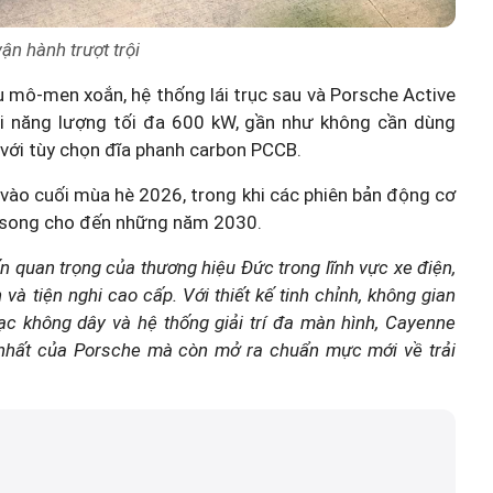
ận hành trượt trội
au mô-men xoắn, hệ thống lái trục sau và Porsche Active
ồi năng lượng tối đa 600 kW, gần như không cần dùng
 với tùy chọn đĩa phanh carbon PCCB.
 vào cuối mùa hè 2026, trong khi các phiên bản động cơ
g song cho đến những năm 2030.
 quan trọng của thương hiệu Đức trong lĩnh vực xe điện,
à tiện nghi cao cấp. Với thiết kế tinh chỉnh, không gian
sạc không dây và hệ thống giải trí đa màn hình, Cayenne
y nhất của Porsche mà còn mở ra chuẩn mực mới về trải