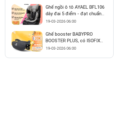
Ghế ngồi ô tô AYAEL BFL106
dây đai 5 điểm - đạt chuẩn
ECE R129 cho bé từ 1–10 tuổi
19-03-2026 06:00
Ghế booster BABYPRO
BOOSTER PLUS, có ISOFIX
giá ~800k có thực sự đáng
19-03-2026 06:00
mua?