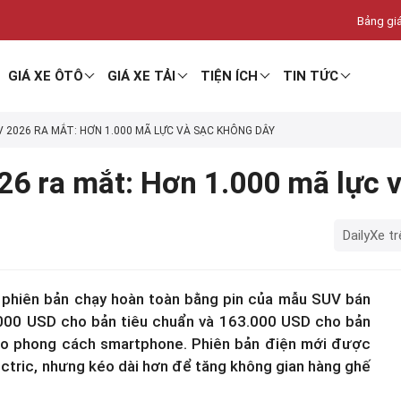
Bảng giá
GIÁ XE ÔTÔ
GIÁ XE TẢI
TIỆN ÍCH
TIN TỨC
 2026 RA MẮT: HƠN 1.000 MÃ LỰC VÀ SẠC KHÔNG DÂY
6 ra mắt: Hơn 1.000 mã lực v
DailyXe tr
, phiên bản chạy hoàn toàn bằng pin của mẫu SUV bán
.000 USD cho bản tiêu chuẩn và 163.000 USD cho bản
heo phong cách smartphone. Phiên bản điện mới được
ectric, nhưng kéo dài hơn để tăng không gian hàng ghế