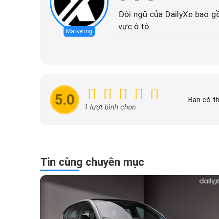
Đội ngũ của DailyXe bao g
vực ô tô.
Marketing
Trách nhiệm của ban tham
đăng tải trên dailyxe.com.
thông tin khuyến mãi của 
nhanh chóng và dễ dàng hơ
5.0
Bạn có th
1 lượt bình chọn
Tin cùng chuyên mục