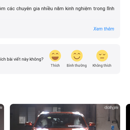
ồm các chuyên gia nhiều năm kinh nghiệm trong lĩnh
 vấn DailyXe là đảm bảo thông tin chính xác được
Xem thêm
vn, thường xuyên cập nhật thông tin mới về xe ô tô,
các hãng xe để người đọc có thể tiếp cận thông tin
n.
ích bài viết này không?
Thích
Bình thường
Không thích