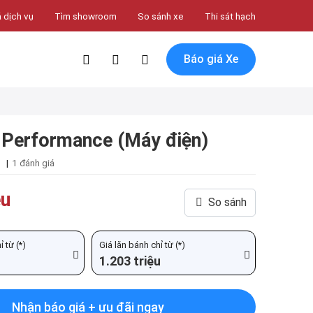
 dịch vụ
Tìm showroom
So sánh xe
Thi sát hạch
Báo giá Xe
 Performance (Máy điện)
|
1 đánh giá
ệu
So sánh
 từ (*)
Giá lăn bánh chỉ từ (*)
1.203 triệu
Nhận báo giá + ưu đãi ngay