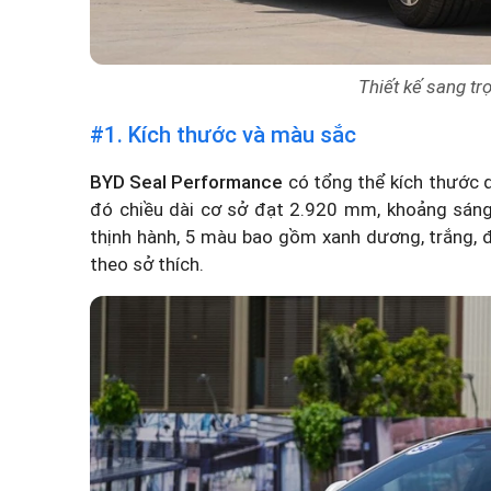
Thiết kế sang tr
#1. Kích thước và màu sắc
BYD Seal Performance
có tổng thể kích thước dà
đó chiều dài cơ sở đạt 2.920 mm, khoảng sán
thịnh hành, 5 màu bao gồm xanh dương, trắng, đ
theo sở thích.