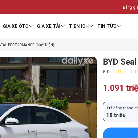
Bảng giá
GIÁ XE ÔTÔ
GIÁ XE TẢI
TIỆN ÍCH
TIN TỨC
SEAL PERFORMANCE (MÁY ĐIỆN)
BYD Seal
5.0
1.091 tri
Trả hàng tháng chỉ
18 triệu