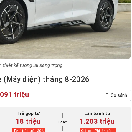
thiết kế tương lai sang trọng
e (Máy điện) tháng 8-2026
.091 triệu
So sánh
Trả góp từ
Lăn bánh từ
18 triệu
1.203 triệu
Hoặc
Tỷ lệ trả trước
30
%
Giá xe + Phí lăn bánh