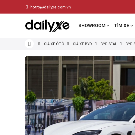
hotro@dailyxe.com.vn
SHOWROOM
TÌM XE
GIÁ XE ÔTÔ
GIÁ XE BYD
BYD SEAL
BYD 