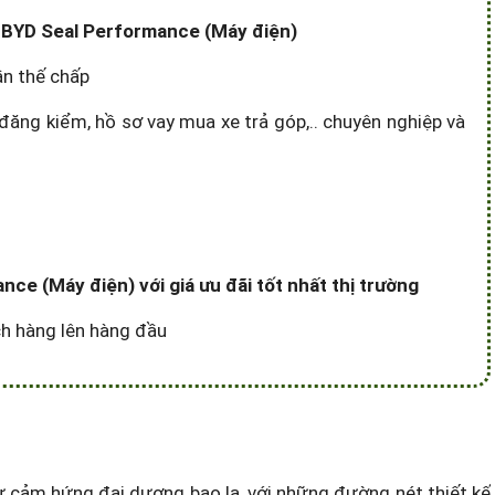
xe BYD Seal Performance (Máy điện)
ần thế chấp
đăng kiểm, hồ sơ vay mua xe trả góp,.. chuyên nghiệp và
ce (Máy điện) với giá ưu đãi tốt nhất thị trường
ách hàng lên hàng đầu
 cảm hứng đại dương bao la, với những đường nét thiết kế