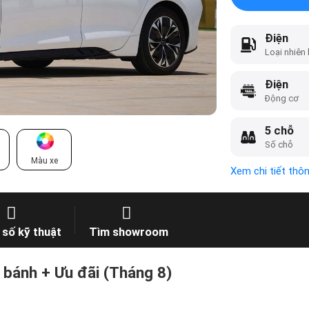
Điện
Loại nhiên 
Điện
Động cơ
5 chỗ
Số chỗ
Màu xe
Xem chi tiết thô
số kỹ thuật
Tìm showroom
 bánh + Ưu đãi (Tháng 8)