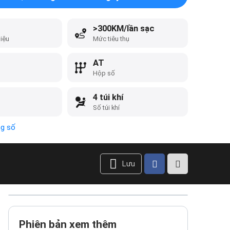
>300KM/lần sạc
liệu
Mức tiêu thụ
AT
Hộp số
4 túi khí
Số túi khí
ng số
Lưu
Phiên bản xem thêm