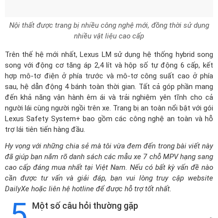
Nội thất được trang bị nhiều công nghệ mới, đồng thời sử dụng
nhiều vật liệu cao cấp
Trên thế hệ mới nhất, Lexus LM sử dụng hệ thống hybrid song
song với động cơ tăng áp 2,4 lít và hộp số tự động 6 cấp, kết
hợp mô-tơ điện ở phía trước và mô-tơ công suất cao ở phía
sau, hệ dẫn động 4 bánh toàn thời gian. Tất cả góp phần mang
đến khả năng vận hành êm ái và trải nghiệm yên tĩnh cho cả
người lái cùng người ngồi trên xe. Trang bị an toàn nổi bật với gói
Lexus Safety System+ bao gồm các công nghệ an toàn và hỗ
trợ lái tiên tiến hàng đầu.
Hy vọng với những chia sẻ mà tôi vừa đem đến trong bài viết này
đã giúp bạn nắm rõ danh sách các mẫu xe 7 chỗ MPV hạng sang
cao cấp đáng mua nhất tại Việt Nam. Nếu có bất kỳ vấn đề nào
cần được tư vấn và giải đáp, bạn vui lòng truy cập website
DailyXe hoặc liên hệ hotline để được hỗ trợ tốt nhất.
5
Một số câu hỏi thường gặp
Dưới đây là những câu hỏi thường gặp khi mua xe 7 chỗ
MPV hạng sang cao cấp mà bạn có thể tham khảo