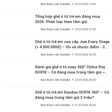
Tổng hợp ghế ô tô trẻ em đáng mua
2026: Phân loại theo tầm giá
Ban tham vấn DailyXe
23-03-2026 07:00
Ghế ô tô trẻ em cao cấp Joie Every Stage
(> 4.000.000đ) – Ưu và nhược điểm - Có
đáng đầu tư cho bé từ 0–12 tuổi?
Ban tham vấn DailyXe
23-03-2026 06:00
Đánh giá ghế ô tô xoay 360° Chilux Roy
ISOFIX – Có đáng mua trong tầm giá ~3
triệu
Ban tham vấn DailyXe
22-03-2026 06:00
Ghế ô tô trẻ em Doudou ISOFIX 360° – Có
đáng mua trong tầm giá 2 triệu?
Ban tham vấn DailyXe
21-03-2026 06:00
Ghế ô tô trẻ em BEIGE ISOFIX + LATCH –
Xoay 360°, ngả 170°, giải pháp an toàn