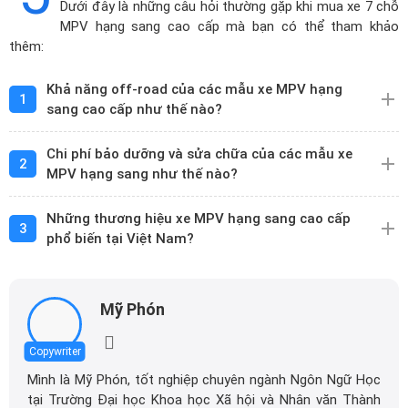
thêm:
Khả năng off-road của các mẫu xe MPV hạng
1
sang cao cấp như thế nào?
Chi phí bảo dưỡng và sửa chữa của các mẫu xe
2
MPV hạng sang như thế nào?
Những thương hiệu xe MPV hạng sang cao cấp
3
phổ biến tại Việt Nam?
Mỹ Phón
Copywriter
Mình là Mỹ Phón, tốt nghiệp chuyên ngành Ngôn Ngữ Học
tại Trường Đại học Khoa học Xã hội và Nhân văn Thành
phố Hồ Chí Minh. Mình có gần 6 năm kinh nghiệm tại vị trí
Content Marketing chuyên sâu về nhiều lĩnh vực như ô tô,
Xem thêm