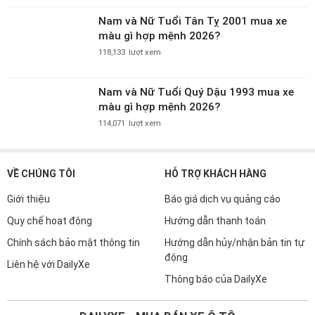
màu gì hợp mệnh 2026?
118,133
lượt xem
Nam và Nữ Tuổi Quý Dậu 1993 mua xe
màu gì hợp mệnh 2026?
114,071
lượt xem
VỀ CHÚNG TÔI
HỖ TRỢ KHÁCH HÀNG
Giới thiệu
Báo giá dịch vụ quảng cáo
Quy chế hoạt động
Hướng dẫn thanh toán
Chính sách bảo mật thông tin
Hướng dẫn hủy/nhận bản tin tự
động
Liên hệ với DailyXe
Thông báo của DailyXe
DAILYXE - MUA BÁN XE Ô TÔ
Hotline: 0899.49.04.07