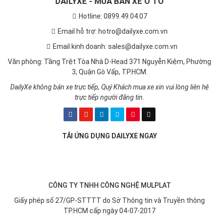
Email hỗ trợ: hotro@dailyxe.com.vn
Email kinh doanh: sales@dailyxe.com.vn
Văn phòng: Tầng Trệt Tòa Nhà D-Head 371 Nguyễn Kiệm, Phường
3, Quận Gò Vấp, TP.HCM.
DailyXe không bán xe trực tiếp, Quý Khách mua xe xin vui lòng liên hệ
trực tiếp người đăng tin.
TẢI ỨNG DỤNG DAILYXE NGAY
CÔNG TY TNHH CÔNG NGHỆ MULPLAT
Giấy phép số 27/GP-STTTT do Sở Thông tin và Truyền thông
TP.HCM cấp ngày 04-07-2017
➤
Chịu trách nhiệm nội dung: Lê Thái Nguyên