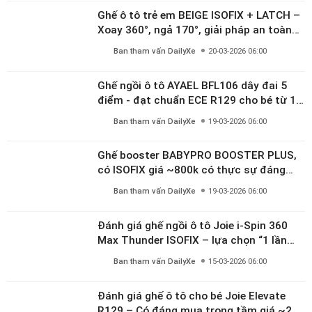
linh hoạt cho bé 0–10 tuổi
Ban tham vấn DailyXe
20-03-2026 06:00
Ghế ngồi ô tô AYAEL BFL106 dây đai 5
điểm - đạt chuẩn ECE R129 cho bé từ 1–
10 tuổi
Ban tham vấn DailyXe
19-03-2026 06:00
Ghế booster BABYPRO BOOSTER PLUS,
có ISOFIX giá ~800k có thực sự đáng
mua?
Ban tham vấn DailyXe
19-03-2026 06:00
Đánh giá ghế ngồi ô tô Joie i-Spin 360
Max Thunder ISOFIX – lựa chọn “1 lần
dùng đến 12 năm” có đáng giá gần 9
Ban tham vấn DailyXe
15-03-2026 06:00
triệu?
Đánh giá ghế ô tô cho bé Joie Elevate
R129 – Có đáng mua trong tầm giá ~2.8
triệu?
Ban tham vấn DailyXe
14-03-2026 06:00