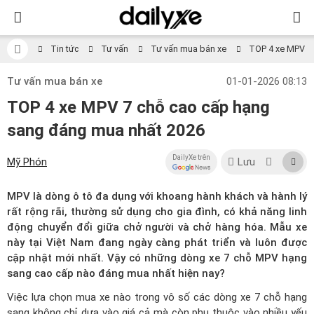
Tin tức
Tư vấn
Tư vấn mua bán xe
TOP 4 xe MPV 7
Tư vấn mua bán xe
01-01-2026 08:13
TOP 4 xe MPV 7 chỗ cao cấp hạng
sang đáng mua nhất 2026
DailyXe trên
Mỹ Phón
Lưu
MPV là dòng ô tô đa dụng với khoang hành khách và hành lý
rất rộng rãi, thường sử dụng cho gia đình, có khả năng linh
động chuyển đổi giữa chở người và chở hàng hóa. Mẫu xe
này tại Việt Nam đang ngày càng phát triển và luôn được
cập nhật mới nhất. Vậy có những dòng xe 7 chỗ MPV hạng
sang cao cấp nào đáng mua nhất hiện nay?
Việc lựa chọn mua xe nào trong vô số các dòng xe 7 chỗ hạng
sang không chỉ dựa vào giá cả mà còn phụ thuộc vào nhiều yếu