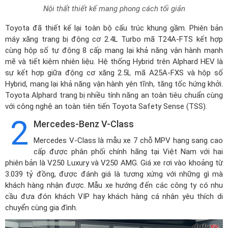
Nội thất thiết kế mang phong cách tối giản
Toyota đã thiết kế lại toàn bộ cấu trúc khung gầm. Phiên bản
máy xăng trang bị động cơ 2.4L Turbo mã T24A-FTS kết hợp
cùng hộp số tự động 8 cấp mang lại khả năng vận hành mạnh
mẽ và tiết kiệm nhiên liệu. Hệ thống Hybrid trên Alphard HEV là
sự kết hợp giữa động cơ xăng 2.5L mã A25A-FXS và hộp số
Hybrid, mang lại khả năng vận hành yên tĩnh, tăng tốc hứng khởi.
Toyota Alphard trang bị nhiều tính năng an toàn tiêu chuẩn cùng
với công nghệ an toàn tiên tiến Toyota Safety Sense (TSS).
2
Mercedes-Benz V-Class
Mercedes V-Class
là mẫu xe 7 chỗ MPV hạng sang cao
cấp được phân phối chính hãng tại Việt Nam với hai
phiên bản là V250 Luxury và V250 AMG. Giá xe rơi vào khoảng từ
3.039 tỷ đồng, được đánh giá là tương xứng với những gì mà
khách hàng nhận được. Mẫu xe hướng đến các công ty có nhu
cầu đưa đón khách VIP hay khách hàng cá nhân yêu thích di
chuyển cùng gia đình.