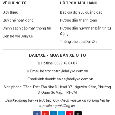
VỀ CHÚNG TÔI
HỖ TRỢ KHÁCH HÀNG
Giới thiệu
Báo giá dịch vụ quảng cáo
Quy chế hoạt động
Hướng dẫn thanh toán
Chính sách bảo mật thông tin
Hướng dẫn hủy/nhận bản tin tự
động
Liên hệ với DailyXe
Thông báo của DailyXe
DAILYXE - MUA BÁN XE Ô TÔ
Hotline: 0899.49.04.07
Email hỗ trợ: hotro@dailyxe.com.vn
Email kinh doanh: sales@dailyxe.com.vn
Văn phòng: Tầng Trệt Tòa Nhà D-Head 371 Nguyễn Kiệm, Phường
3, Quận Gò Vấp, TP.HCM.
DailyXe không bán xe trực tiếp, Quý Khách mua xe xin vui lòng liên hệ
trực tiếp người đăng tin.