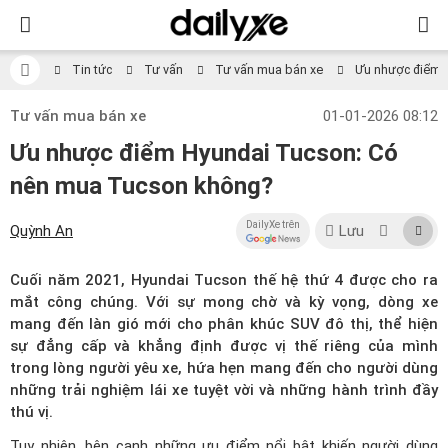
Tin tức
Tư vấn
Tư vấn mua bán xe
Ưu nhược điểm 
Tư vấn mua bán xe
01-01-2026 08:12
Ưu nhược điểm Hyundai Tucson: Có
nên mua Tucson không?
DailyXe trên
Quỳnh An
Lưu
Cuối năm 2021, Hyundai Tucson thế hệ thứ 4 được cho ra
mắt công chúng. Với sự mong chờ và kỳ vọng, dòng xe
mang đến làn gió mới cho phân khúc SUV đô thị, thể hiện
sự đẳng cấp và khẳng định được vị thế riêng của mình
trong lòng người yêu xe, hứa hẹn mang đến cho người dùng
những trải nghiệm lái xe tuyệt vời và những hành trình đầy
thú vị.
Tuy nhiên, bên cạnh những ưu điểm nổi bật khiến người dùng