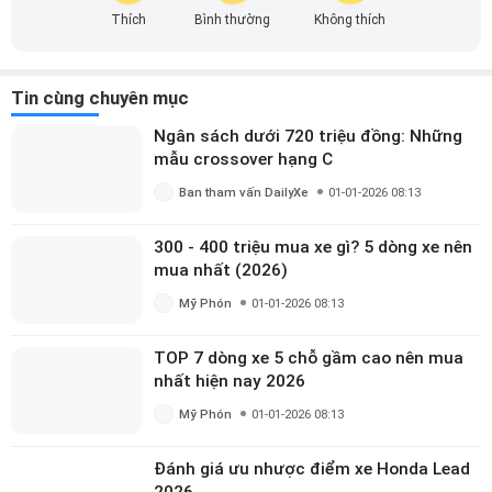
tin. Từ việc đánh giá chi tiết sản phẩm, dịch vụ đến việc
Thích
Bình thường
Không thích
cập nhật những xu hướng mới nhất của ngành, mình mong
muốn giúp mọi người có thêm góc nhìn toàn diện và chính
xác nhất về thế giới ô tô. Hãy cùng mình khám phá những
Tin cùng chuyên mục
kiến thức thú vị và hữu ích được chia sẻ mỗi ngày ngay tại
DailyXe nhé!
Ngân sách dưới 720 triệu đồng: Những
mẫu crossover hạng C
Ban tham vấn DailyXe
01-01-2026 08:13
300 - 400 triệu mua xe gì? 5 dòng xe nên
mua nhất (2026)
Mỹ Phón
01-01-2026 08:13
TOP 7 dòng xe 5 chỗ gầm cao nên mua
nhất hiện nay 2026
Mỹ Phón
01-01-2026 08:13
Đánh giá ưu nhược điểm xe Honda Lead
2026