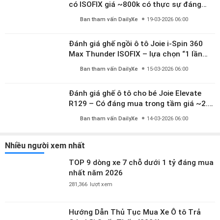
có ISOFIX giá ~800k có thực sự đáng
mua?
Ban tham vấn DailyXe
19-03-2026 06:00
Đánh giá ghế ngồi ô tô Joie i-Spin 360
Max Thunder ISOFIX – lựa chọn “1 lần
dùng đến 12 năm” có đáng giá gần 9
Ban tham vấn DailyXe
15-03-2026 06:00
triệu?
Đánh giá ghế ô tô cho bé Joie Elevate
R129 – Có đáng mua trong tầm giá ~2.8
triệu?
Ban tham vấn DailyXe
14-03-2026 06:00
Nhiều người xem nhất
TOP 9 dòng xe 7 chỗ dưới 1 tỷ đáng mua
nhất năm 2026
281,366
lượt xem
Hướng Dẫn Thủ Tục Mua Xe Ô tô Trả