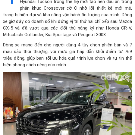
Hyundai Tucson trong thế hệ mới tạo nên dấu ấn trong
phân khúc Crossover cỡ C nhờ lối thiết kế mới mẻ,
trang bị hiện đại và khả năng vận hành ấn tượng của mình. Dòng
xe giờ đây có doanh số khi đứng vị trí thứ hai chỉ xếp sau Mazda
CX-5 và đã vượt qua các đối thủ nặng ký như Honda CR-V,
Mitsubishi Outlander, Kia Sportage và Peugeot 3008.
Dòng xe mang đến cho người dùng 4 tùy chọn phiên bản và 7
màu sắc thời thượng, với mức giá hấp dẫn khởi điểm từ 769
triệu đồng, giúp bạn tối ưu hóa quá trình lựa chọn và tự tin thể
hiện phong cách riêng của mình.