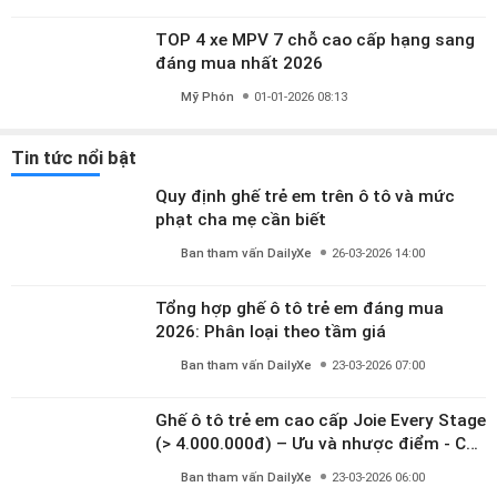
TOP 4 xe MPV 7 chỗ cao cấp hạng sang
đáng mua nhất 2026
Mỹ Phón
01-01-2026 08:13
Tin tức nổi bật
Quy định ghế trẻ em trên ô tô và mức
phạt cha mẹ cần biết
Ban tham vấn DailyXe
26-03-2026 14:00
Tổng hợp ghế ô tô trẻ em đáng mua
2026: Phân loại theo tầm giá
Ban tham vấn DailyXe
23-03-2026 07:00
Ghế ô tô trẻ em cao cấp Joie Every Stage
(> 4.000.000đ) – Ưu và nhược điểm - Có
đáng đầu tư cho bé từ 0–12 tuổi?
Ban tham vấn DailyXe
23-03-2026 06:00