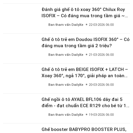
Đánh giá ghế ô tô xoay 360° Chilux Roy
ISOFIX – Có đáng mua trong tầm giá ~3
triệu
Ban tham vấn DailyXe
22-03-2026 06:00
Ghế ô tô trẻ em Doudou ISOFIX 360° – Có
đáng mua trong tầm giá 2 triệu?
Ban tham vấn DailyXe
21-03-2026 06:00
Ghế ô tô trẻ em BEIGE ISOFIX + LATCH –
Xoay 360°, ngả 170°, giải pháp an toàn
linh hoạt cho bé 0–10 tuổi
Ban tham vấn DailyXe
20-03-2026 06:00
Ghế ngồi ô tô AYAEL BFL106 dây đai 5
điểm - đạt chuẩn ECE R129 cho bé từ 1–
10 tuổi
Ban tham vấn DailyXe
19-03-2026 06:00
Ghế booster BABYPRO BOOSTER PLUS,