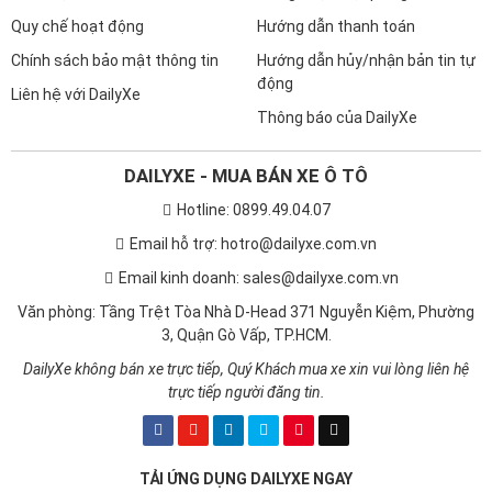
Quy chế hoạt động
Hướng dẫn thanh toán
Chính sách bảo mật thông tin
Hướng dẫn hủy/nhận bản tin tự
động
Liên hệ với DailyXe
Thông báo của DailyXe
DAILYXE - MUA BÁN XE Ô TÔ
Hotline: 0899.49.04.07
Email hỗ trợ: hotro@dailyxe.com.vn
Email kinh doanh: sales@dailyxe.com.vn
Văn phòng: Tầng Trệt Tòa Nhà D-Head 371 Nguyễn Kiệm, Phường
3, Quận Gò Vấp, TP.HCM.
DailyXe không bán xe trực tiếp, Quý Khách mua xe xin vui lòng liên hệ
trực tiếp người đăng tin.
TẢI ỨNG DỤNG DAILYXE NGAY