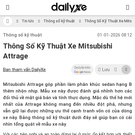
Tin tức
Thông số kỹ thuật
Thông Số Kỹ Thuật Xe Mitsub
Thông số kỹ thuật
01-01-2026 08:12
Thông Số Kỹ Thuật Xe Mitsubishi
Attrage
DailyXe trên
Ban tham vấn DailyXe
Lưu
Mitsubishi Attrage góp phần làm phân khúc sedan hạng B
thêm nhộn nhịp. Mẫu xe này được đánh giá nhỉnh hơn các
đối thủ về mặt giá bán và tính thực dụng. Mặc dù thế hệ mới
nhất của Attrage không mang đến nhiều đột phá, nhưng
vẫn giữ lại được những ưu thế cạnh tranh vốn có của dòng
xe này. Bảng thông số kỹ thuật dưới đây sẽ giúp bạn có cái
nhìn tổng quát về mẫu xe này.
Với các tiện nghi và an toàn dừng lại ở mức ổn kết hợp với thiết