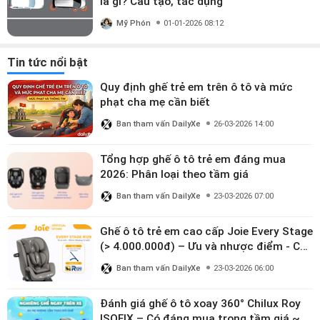
là gì? Cấu tạo, tác dụng
Mỹ Phón
01-01-2026 08:12
Tin tức nổi bật
Quy định ghế trẻ em trên ô tô và mức
phạt cha mẹ cần biết
Ban tham vấn DailyXe
26-03-2026 14:00
Tổng hợp ghế ô tô trẻ em đáng mua
2026: Phân loại theo tầm giá
Ban tham vấn DailyXe
23-03-2026 07:00
Ghế ô tô trẻ em cao cấp Joie Every Stage
(> 4.000.000đ) – Ưu và nhược điểm - Có
đáng đầu tư cho bé từ 0–12 tuổi?
Ban tham vấn DailyXe
23-03-2026 06:00
Đánh giá ghế ô tô xoay 360° Chilux Roy
ISOFIX – Có đáng mua trong tầm giá ~3