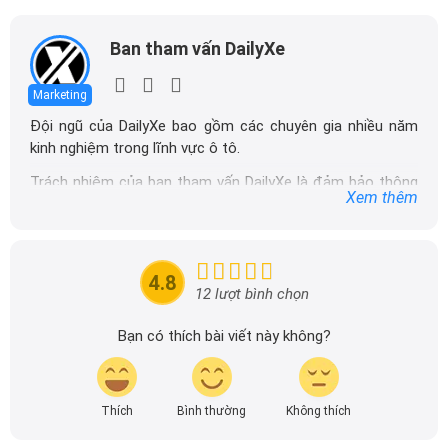
Ban tham vấn DailyXe
Marketing
Đội ngũ của DailyXe bao gồm các chuyên gia nhiều năm
kinh nghiệm trong lĩnh vực ô tô.
Trách nhiệm của ban tham vấn DailyXe là đảm bảo thông
Xem thêm
tin chính xác được đăng tải trên dailyxe.com.vn, thường
xuyên cập nhật thông tin mới về xe ô tô, thông tin khuyến
mãi của các hãng xe để người đọc có thể tiếp cận thông
tin nhanh chóng và dễ dàng hơn.
4.8
12 lượt bình chọn
Bạn có thích bài viết này không?
Thích
Bình thường
Không thích