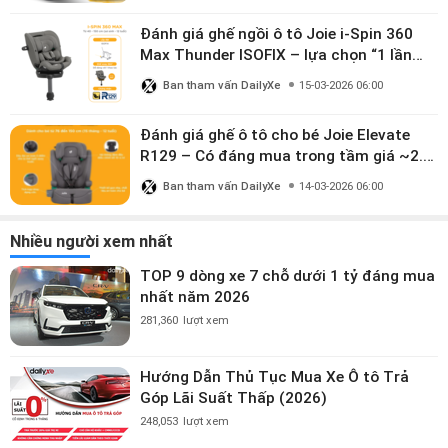
Đánh giá ghế ngồi ô tô Joie i-Spin 360
Max Thunder ISOFIX – lựa chọn “1 lần
dùng đến 12 năm” có đáng giá gần 9
Ban tham vấn DailyXe
15-03-2026 06:00
triệu?
Đánh giá ghế ô tô cho bé Joie Elevate
R129 – Có đáng mua trong tầm giá ~2.8
triệu?
Ban tham vấn DailyXe
14-03-2026 06:00
Nhiều người xem nhất
TOP 9 dòng xe 7 chỗ dưới 1 tỷ đáng mua
nhất năm 2026
281,360
lượt xem
Hướng Dẫn Thủ Tục Mua Xe Ô tô Trả
Góp Lãi Suất Thấp (2026)
248,053
lượt xem