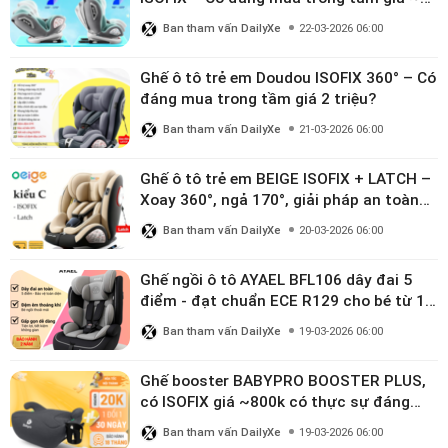
triệu
Ban tham vấn DailyXe
22-03-2026 06:00
Ghế ô tô trẻ em Doudou ISOFIX 360° – Có
đáng mua trong tầm giá 2 triệu?
Ban tham vấn DailyXe
21-03-2026 06:00
Ghế ô tô trẻ em BEIGE ISOFIX + LATCH –
Xoay 360°, ngả 170°, giải pháp an toàn
linh hoạt cho bé 0–10 tuổi
Ban tham vấn DailyXe
20-03-2026 06:00
Ghế ngồi ô tô AYAEL BFL106 dây đai 5
điểm - đạt chuẩn ECE R129 cho bé từ 1–
10 tuổi
Ban tham vấn DailyXe
19-03-2026 06:00
Ghế booster BABYPRO BOOSTER PLUS,
có ISOFIX giá ~800k có thực sự đáng
mua?
Ban tham vấn DailyXe
19-03-2026 06:00