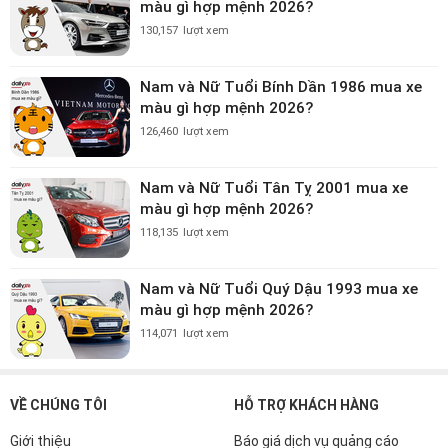
màu gì hợp mệnh 2026?
130,157
lượt xem
Nam và Nữ Tuổi Bính Dần 1986 mua xe
màu gì hợp mệnh 2026?
126,460
lượt xem
Nam và Nữ Tuổi Tân Tỵ 2001 mua xe
màu gì hợp mệnh 2026?
118,135
lượt xem
Nam và Nữ Tuổi Quý Dậu 1993 mua xe
màu gì hợp mệnh 2026?
114,071
lượt xem
VỀ CHÚNG TÔI
HỖ TRỢ KHÁCH HÀNG
Giới thiệu
Báo giá dịch vụ quảng cáo