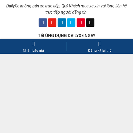
DailyXe không bán xe trực tiếp, Quý Khách mua xe xin vui lòng liên hệ
trực tiếp người đăng tin.
TẢI ỨNG DỤNG DAILYXE NGAY
Nhận báo giá
Đăng ký lái thử
CÔNG TY TNHH CÔNG NGHỆ MULPLAT
Giấy phép số 27/GP-STTTT do Sở Thông tin và Truyền thông
TP.HCM cấp ngày 04-07-2017
➤
Chịu trách nhiệm nội dung: Lê Thái Nguyên
Copyright © 2017-2026