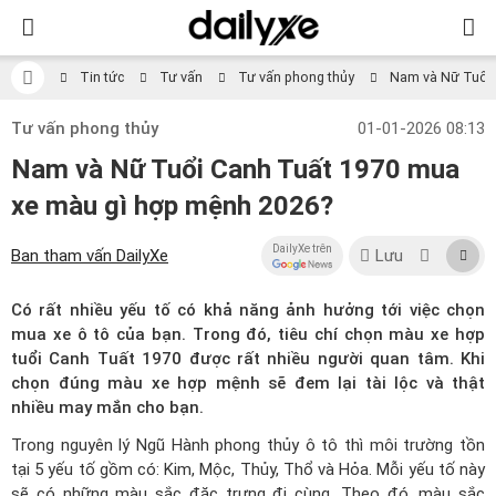
Tin tức
Tư vấn
Tư vấn phong thủy
Nam và Nữ Tuổi 
Tư vấn phong thủy
01-01-2026 08:13
Nam và Nữ Tuổi Canh Tuất 1970 mua
xe màu gì hợp mệnh 2026?
DailyXe trên
Ban tham vấn DailyXe
Lưu
Có rất nhiều yếu tố có khả năng ảnh hưởng tới việc chọn
mua xe ô tô của bạn. Trong đó, tiêu chí chọn màu xe hợp
tuổi Canh Tuất 1970 được rất nhiều người quan tâm. Khi
chọn đúng màu xe hợp mệnh sẽ đem lại tài lộc và thật
nhiều may mắn cho bạn.
Trong nguyên lý Ngũ Hành
phong thủy ô tô
thì môi trường tồn
tại 5 yếu tố gồm có: Kim, Mộc, Thủy, Thổ và Hỏa. Mỗi yếu tố này
sẽ có những màu sắc đặc trưng đi cùng. Theo đó, màu sắc