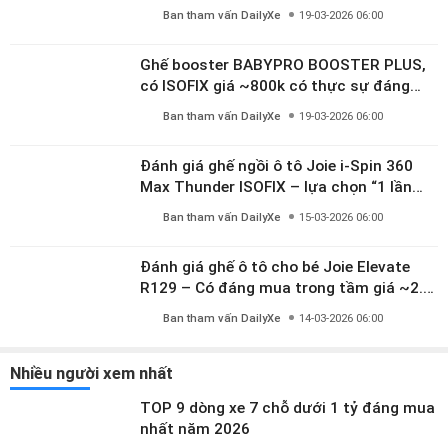
10 tuổi
Ban tham vấn DailyXe
19-03-2026 06:00
Ghế booster BABYPRO BOOSTER PLUS,
có ISOFIX giá ~800k có thực sự đáng
mua?
Ban tham vấn DailyXe
19-03-2026 06:00
Đánh giá ghế ngồi ô tô Joie i-Spin 360
Max Thunder ISOFIX – lựa chọn “1 lần
dùng đến 12 năm” có đáng giá gần 9
Ban tham vấn DailyXe
15-03-2026 06:00
triệu?
Đánh giá ghế ô tô cho bé Joie Elevate
R129 – Có đáng mua trong tầm giá ~2.8
triệu?
Ban tham vấn DailyXe
14-03-2026 06:00
Nhiều người xem nhất
TOP 9 dòng xe 7 chỗ dưới 1 tỷ đáng mua
nhất năm 2026