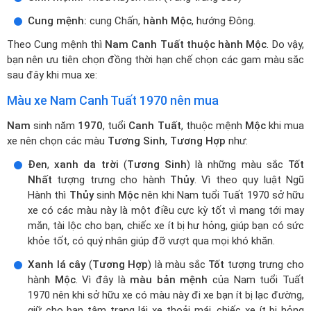
Cung mệnh:
cung Chấn,
hành Mộc
, hướng Đông.
Theo Cung mệnh thì
Nam Canh Tuất thuộc hành Mộc
. Do vậy,
bạn nên ưu tiên chọn đồng thời hạn chế chọn các gam màu sắc
sau đây khi mua xe:
Màu xe Nam Canh Tuất 1970 nên mua
Nam
sinh năm
1970
, tuổi
Canh Tuất
, thuộc mệnh
Mộc
khi mua
xe nên chọn các màu
Tương Sinh
,
Tương Hợp
như:
Đen
,
xanh da trời
(
Tương Sinh
) là những màu sắc
Tốt
Nhất
tượng trưng cho hành
Thủy
. Vì theo quy luật Ngũ
Hành thì
Thủy
sinh
Mộc
nên khi Nam tuổi Tuất 1970 sở hữu
xe có các màu này là một điều cực kỳ tốt vì mang tới may
mắn, tài lộc cho bạn, chiếc xe ít bị hư hỏng, giúp bạn có sức
khỏe tốt, có quý nhân giúp đỡ vượt qua mọi khó khăn.
Xanh lá cây
(
Tương Hợp
) là màu sắc
Tốt
tượng trưng cho
hành
Mộc
. Vì đây là
màu bản mệnh
của Nam tuổi Tuất
1970 nên khi sở hữu xe có màu này đi xe bạn ít bị lạc đường,
giữ cho bạn tâm trạng lái xe thoải mái, chiếc xe ít bị hỏng