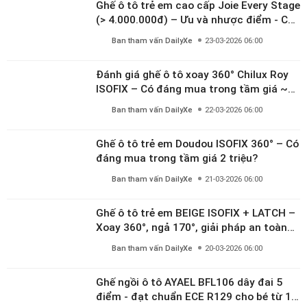
Ghế ô tô trẻ em cao cấp Joie Every Stage
(> 4.000.000đ) – Ưu và nhược điểm - Có
đáng đầu tư cho bé từ 0–12 tuổi?
Ban tham vấn DailyXe
23-03-2026 06:00
Đánh giá ghế ô tô xoay 360° Chilux Roy
ISOFIX – Có đáng mua trong tầm giá ~3
triệu
Ban tham vấn DailyXe
22-03-2026 06:00
Ghế ô tô trẻ em Doudou ISOFIX 360° – Có
đáng mua trong tầm giá 2 triệu?
Ban tham vấn DailyXe
21-03-2026 06:00
Ghế ô tô trẻ em BEIGE ISOFIX + LATCH –
Xoay 360°, ngả 170°, giải pháp an toàn
linh hoạt cho bé 0–10 tuổi
Ban tham vấn DailyXe
20-03-2026 06:00
Ghế ngồi ô tô AYAEL BFL106 dây đai 5
điểm - đạt chuẩn ECE R129 cho bé từ 1–