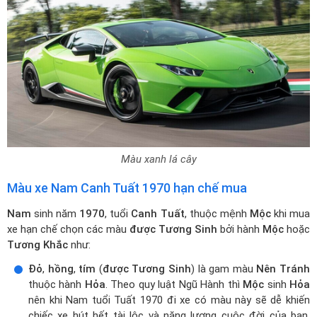
Màu xanh lá cây
Màu xe Nam Canh Tuất 1970 hạn chế mua
Nam
sinh năm
1970
, tuổi
Canh Tuất
, thuộc mệnh
Mộc
khi mua
xe hạn chế chọn các màu
được Tương Sinh
bởi hành
Mộc
hoặc
Tương Khắc
như:
Đỏ
,
hồng
,
tím
(
được Tương Sinh
) là gam màu
Nên Tránh
thuộc hành
Hỏa
. Theo quy luật Ngũ Hành thì
Mộc
sinh
Hỏa
nên khi Nam tuổi Tuất 1970 đi xe có màu này sẽ dễ khiến
chiếc xe hút hết tài lộc và năng lượng cuộc đời của bạn,