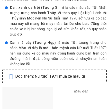
Đen
,
xanh da trời
(
Tương Sinh
) là các màu sắc Tốt Nhất
tượng trưng cho hành
Thủy
. Vì theo quy luật Ngũ Hành thì
Thủy
sinh
Mộc
nên khi Nữ tuổi Tuất 1970 sở hữu xe có các
màu này sẽ mang tới may mắn, tài lộc cho bạn, đồng thời
chiếc xe ít bị hư hỏng, bạn lại có sức khỏe tốt, có quý nhân
giúp đỡ.
Xanh lá cây
(
Tương Hợp
) là màu Tốt tượng trưng cho
hành
Mộc
. Vì đây là
màu bản mệnh
của Nữ tuổi Tuất 1970
nên sử dụng xe có màu này đồng hành cùng bạn trên con
đường thành đạt, công việc suôn sẻ, di chuyển an toàn
không lạc lối.
Đọc thêm:
Nữ tuổi 1971 mua xe màu gì
Màu đen