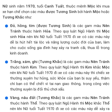
Nữ
sinh năm
1970
, tuổi
Canh Tuất
, thuộc mệnh
Mộc
khi mua
xe hạn chế chọn các màu
được Tương Sinh
bởi hành
Mộc
hoặc
Tương Khắc
như:
Đỏ
,
hồng
,
tím
(
được Tương Sinh
) là các gam màu
Nên
Tránh
thuộc hành
Hỏa
. Theo quy luật Ngũ Hành thì
Mộc
sinh
Hỏa
nên khi Nữ tuổi Tuất 1970 đi xe có các màu này
dễ bị hút hết tài lộc và năng lượng cuộc đời của bạn, làm
cho cuộc sống gia đình hay xảy ra tranh cãi, thua lỗ trong
kinh doanh.
Trắng
,
xám
,
ghi
(
Tương Khắc
) là các gam màu
Nên Tránh
thuộc hành
Kim
. Theo quy luật Ngũ Hành thì
Kim
khắc
Mộc
nên khi Nữ tuổi Tuất 1970 đi xe có các màu này thì chiếc xe
thường xuyên hư hỏng, sức khỏe của bạn bị suy yếu, thậm
chí bạn có thể chết vì tai nạn giao thông, trong công việc
thường xuyên bị đối thủ chơi xấu.
Vàng
,
nâu đất
(
Tương Khắc
) là các gam màu
Nên Tránh
thuộc hành
Thổ
. Theo quy luật Ngũ Hành thì
Mộc
khắc
Thổ
nên khi Nữ tuổi Tuất 1970 đi xe có các màu này dễ xảy ra