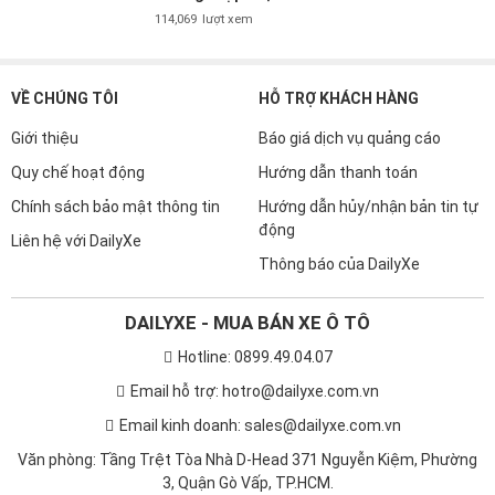
114,069
lượt xem
VỀ CHÚNG TÔI
HỖ TRỢ KHÁCH HÀNG
Giới thiệu
Báo giá dịch vụ quảng cáo
Quy chế hoạt động
Hướng dẫn thanh toán
Chính sách bảo mật thông tin
Hướng dẫn hủy/nhận bản tin tự
động
Liên hệ với DailyXe
Thông báo của DailyXe
DAILYXE - MUA BÁN XE Ô TÔ
Hotline: 0899.49.04.07
Email hỗ trợ: hotro@dailyxe.com.vn
Email kinh doanh: sales@dailyxe.com.vn
Văn phòng: Tầng Trệt Tòa Nhà D-Head 371 Nguyễn Kiệm, Phường
3, Quận Gò Vấp, TP.HCM.