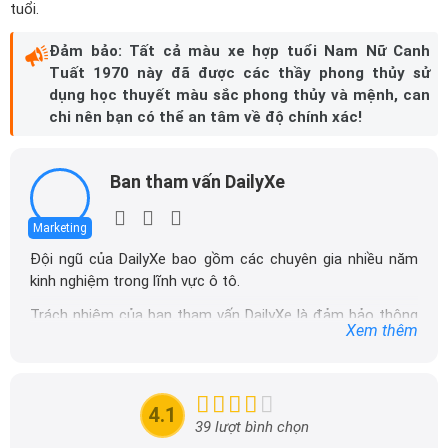
tuổi.
Đảm bảo: Tất cả màu xe hợp tuổi Nam Nữ Canh
Tuất 1970 này đã được các thầy phong thủy sử
dụng học thuyết màu sắc phong thủy và mệnh, can
chi nên bạn có thể an tâm về độ chính xác!
Ban tham vấn DailyXe
Marketing
Đội ngũ của DailyXe bao gồm các chuyên gia nhiều năm
kinh nghiệm trong lĩnh vực ô tô.
Trách nhiệm của ban tham vấn DailyXe là đảm bảo thông
Xem thêm
tin chính xác được đăng tải trên dailyxe.com.vn, thường
xuyên cập nhật thông tin mới về xe ô tô, thông tin khuyến
mãi của các hãng xe để người đọc có thể tiếp cận thông
tin nhanh chóng và dễ dàng hơn.
4.1
39 lượt bình chọn