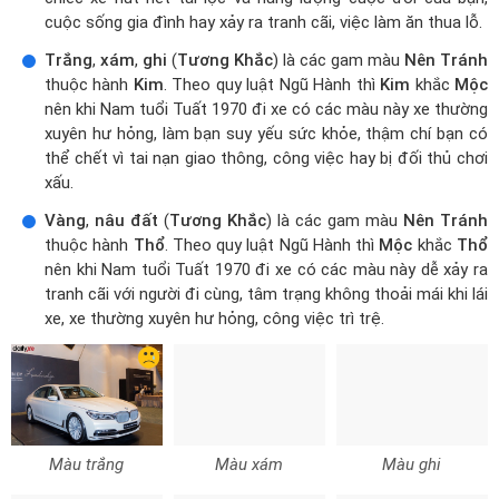
cuộc sống gia đình hay xảy ra tranh cãi, việc làm ăn thua lỗ.
Trắng
,
xám
,
ghi
(
Tương Khắc
) là các gam màu
Nên Tránh
thuộc hành
Kim
. Theo quy luật Ngũ Hành thì
Kim
khắc
Mộc
nên khi Nam tuổi Tuất 1970 đi xe có các màu này xe thường
xuyên hư hỏng, làm bạn suy yếu sức khỏe, thậm chí bạn có
thể chết vì tai nạn giao thông, công việc hay bị đối thủ chơi
xấu.
Vàng
,
nâu đất
(
Tương Khắc
) là các gam màu
Nên Tránh
thuộc hành
Thổ
. Theo quy luật Ngũ Hành thì
Mộc
khắc
Thổ
nên khi Nam tuổi Tuất 1970 đi xe có các màu này dễ xảy ra
tranh cãi với người đi cùng, tâm trạng không thoải mái khi lái
xe, xe thường xuyên hư hỏng, công việc trì trệ.
Màu trắng
Màu xám
Màu ghi