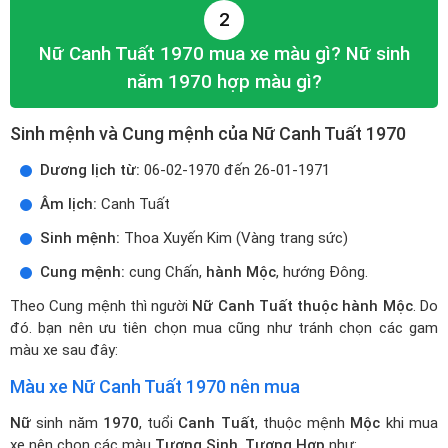
2
Nữ Canh Tuất 1970 mua xe màu gì? Nữ sinh
năm 1970 hợp màu gì?
Sinh mệnh và Cung mệnh của Nữ Canh Tuất 1970
Dương lịch từ:
06-02-1970 đến 26-01-1971
Âm lịch:
Canh Tuất
Sinh mệnh:
Thoa Xuyến Kim (Vàng trang sức)
Cung mệnh:
cung Chấn,
hành Mộc
, hướng Đông.
Theo Cung mệnh thì người
Nữ Canh Tuất thuộc hành Mộc
. Do
đó. bạn nên ưu tiên chọn mua cũng như tránh chọn các gam
màu xe sau đây:
Màu xe Nữ Canh Tuất 1970 nên mua
Nữ
sinh năm
1970
, tuổi
Canh Tuất
, thuộc mệnh
Mộc
khi mua
xe nên chọn các màu
Tương Sinh
,
Tương Hợp
như: