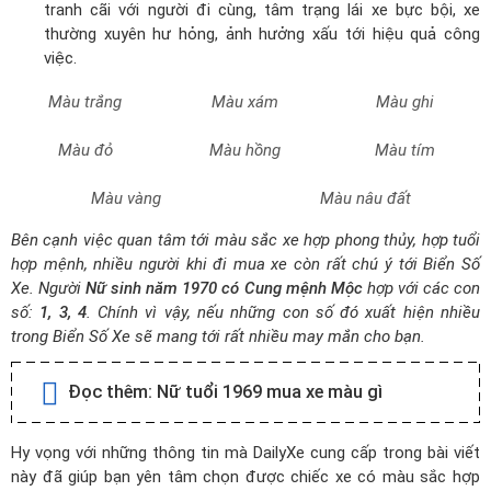
tranh cãi với người đi cùng, tâm trạng lái xe bực bội, xe
thường xuyên hư hỏng, ảnh hưởng xấu tới hiệu quả công
việc.
Màu trắng
Màu xám
Màu ghi
Màu đỏ
Màu hồng
Màu tím
Màu vàng
Màu nâu đất
Bên cạnh việc quan tâm tới màu sắc xe hợp phong thủy, hợp tuổi
hợp mệnh, nhiều người khi đi mua xe còn rất chú ý tới Biển Số
Xe. Người
Nữ sinh năm 1970 có Cung mệnh Mộc
hợp với các con
số:
1, 3, 4
. Chính vì vậy, nếu những con số đó xuất hiện nhiều
trong Biển Số Xe sẽ mang tới rất nhiều may mắn cho bạn.
Đọc thêm:
Nữ tuổi 1969 mua xe màu gì
Hy vọng với những thông tin mà DailyXe cung cấp trong bài viết
này đã giúp bạn yên tâm chọn được chiếc xe có màu sắc hợp