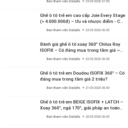
Ban tham vấn DailyXe
23-03-2026 07:00
Ghế ô tô trẻ em cao cấp Joie Every Stage
(> 4.000.000đ) – Ưu và nhược điểm - Có
đáng đầu tư cho bé từ 0–12 tuổi?
Ban tham vấn DailyXe
23-03-2026 06:00
Đánh giá ghế ô tô xoay 360° Chilux Roy
ISOFIX – Có đáng mua trong tầm giá ~3
triệu
Ban tham vấn DailyXe
22-03-2026 06:00
Ghế ô tô trẻ em Doudou ISOFIX 360° – Có
đáng mua trong tầm giá 2 triệu?
Ban tham vấn DailyXe
21-03-2026 06:00
Ghế ô tô trẻ em BEIGE ISOFIX + LATCH –
Xoay 360°, ngả 170°, giải pháp an toàn
linh hoạt cho bé 0–10 tuổi
Ban tham vấn DailyXe
20-03-2026 06:00