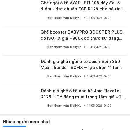
Ghế ngồi ô tô AYAEL BFL106 dây đai 5
điểm - đạt chuẩn ECE R129 cho bé từ 1–
10 tuổi
Ban tham vấn DailyXe
19-03-2026 06:00
Ghế booster BABYPRO BOOSTER PLUS,
có ISOFIX giá ~800k có thực sự đáng
mua?
Ban tham vấn DailyXe
19-03-2026 06:00
Đánh giá ghế ngồi ô tô Joie i-Spin 360
Max Thunder ISOFIX – lựa chọn “1 lần
dùng đến 12 năm” có đáng giá gần 9
Ban tham vấn DailyXe
15-03-2026 06:00
triệu?
Đánh giá ghế ô tô cho bé Joie Elevate
R129 – Có đáng mua trong tầm giá ~2.8
triệu?
Ban tham vấn DailyXe
14-03-2026 06:00
Nhiều người xem nhất