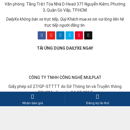
Văn phòng: Tầng Trệt Tòa Nhà D-Head 371 Nguyễn Kiệm, Phường
3, Quận Gò Vấp, TP.HCM.
DailyXe không bán xe trực tiếp, Quý Khách mua xe xin vui lòng liên hệ
trực tiếp người đăng tin.
TẢI ỨNG DỤNG DAILYXE NGAY
CÔNG TY TNHH CÔNG NGHỆ MULPLAT
Giấy phép số 27/GP-STTTT do Sở Thông tin và Truyền thông
TP.HCM cấp ngày 04-07-2017
➤
Chịu trách nhiệm nội dung: Lê Thái Nguyên
Nhận báo giá
Đăng ký lái thử
Copyright © 2017-2026