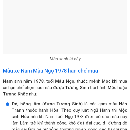
Màu xanh lá cây
Màu xe Nam Mậu Ngọ 1978 hạn chế mua
Nam
sinh năm
1978
, tuổi
Mậu Ngọ
, thuộc mệnh
Mộc
khi mua
xe hạn chế chọn các màu
được Tương Sinh
bởi hành
Mộc
hoặc
Tương Khắc
như:
Đỏ
,
hồng
,
tím
(
được Tương Sinh
) là các gam màu
Nên
Tránh
thuộc hành
Hỏa
. Theo quy luật Ngũ Hành thì
Mộc
sinh
Hỏa
nên khi Nam tuổi Ngọ 1978 đi xe có các màu này
làm Làm trệ khí thành công, khó đạt đại cục, đi đường dễ
mắc sai lầm, xe hư hỏng thường xuyên, công việc hay bị phá