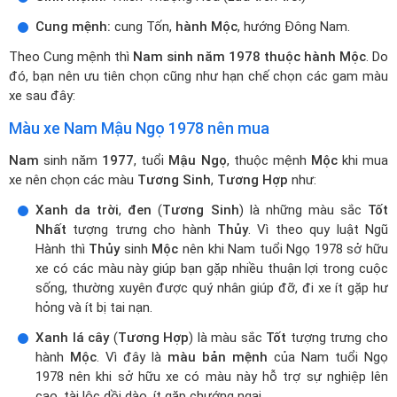
Cung mệnh:
cung Tốn,
hành Mộc
, hướng Đông Nam.
Theo Cung mệnh thì
Nam sinh năm 1978 thuộc hành Mộc
. Do
đó, bạn nên ưu tiên chọn cũng như hạn chế chọn các gam màu
xe sau đây:
Màu xe Nam Mậu Ngọ 1978 nên mua
Nam
sinh năm
1977
, tuổi
Mậu Ngọ
, thuộc mệnh
Mộc
khi mua
xe nên chọn các màu
Tương Sinh
,
Tương Hợp
như:
Xanh da trời
,
đen
(
Tương Sinh
) là những màu sắc
Tốt
Nhất
tượng trưng cho hành
Thủy
. Vì theo quy luật Ngũ
Hành thì
Thủy
sinh
Mộc
nên khi Nam tuổi Ngọ 1978 sở hữu
xe có các màu này giúp bạn gặp nhiều thuận lợi trong cuộc
sống, thường xuyên được quý nhân giúp đỡ, đi xe ít gặp hư
hỏng và ít bị tai nạn.
Xanh lá cây
(
Tương Hợp
) là màu sắc
Tốt
tượng trưng cho
hành
Mộc
. Vì đây là
màu bản mệnh
của Nam tuổi Ngọ
1978 nên khi sở hữu xe có màu này hỗ trợ sự nghiệp lên
cao, tài lộc dồi dào, ít gặp chướng ngại.