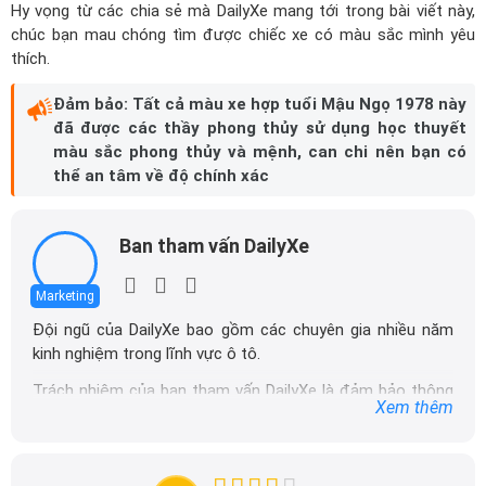
Hy vọng từ các chia sẻ mà DailyXe mang tới trong bài viết này,
chúc bạn mau chóng tìm được chiếc xe có màu sắc mình yêu
thích.
Đảm bảo: Tất cả màu xe hợp tuổi Mậu Ngọ 1978 này
đã được các thầy phong thủy sử dụng học thuyết
màu sắc phong thủy và mệnh, can chi nên bạn có
thể an tâm về độ chính xác
Ban tham vấn DailyXe
Marketing
Đội ngũ của DailyXe bao gồm các chuyên gia nhiều năm
kinh nghiệm trong lĩnh vực ô tô.
Trách nhiệm của ban tham vấn DailyXe là đảm bảo thông
Xem thêm
tin chính xác được đăng tải trên dailyxe.com.vn, thường
xuyên cập nhật thông tin mới về xe ô tô, thông tin khuyến
mãi của các hãng xe để người đọc có thể tiếp cận thông
tin nhanh chóng và dễ dàng hơn.