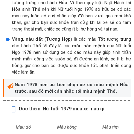
tượng trưng cho hành
Hỏa
. Vì theo quy luật Ngũ Hành thì
Hỏa
sinh
Thổ
nên khi Nữ tuổi Ngọ 1978 sở hữu xe có các
màu này luôn có quý nhân giúp đỡ bạn vượt qua mọi khó
khăn, giữ cho bạn sức khỏe tràn đầy, khi lái xe sẽ có tâm
trạng thoải mái, chiếc xe cũng ít bị hư hỏng và tai nạn.
Vàng
,
nâu đất
(
Tương Hợp
) là các màu
Tốt
tượng trưng
cho hành
Thổ
. Vì đây là các
màu bản mệnh
của Nữ tuổi
Ngọ 1978 nên sử dụng xe có các màu này giúp tinh thần
minh mẫn, công việc suôn sẻ, đi đường an lành, xe ít bị hư
hỏng, giữ cho bạn có được sức khỏe tốt, phát triển công
việc làm ăn.
Nam 1978 nên ưu tiên chọn xe có màu mệnh Hỏa
trước, sau đó mới cân nhắc tới màu mệnh Thổ.
Đọc thêm:
Nữ tuổi 1979 mua xe màu gì
Màu đỏ
Màu hồng
Màu tím