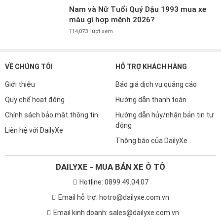
Nam và Nữ Tuổi Quý Dậu 1993 mua xe
màu gì hợp mệnh 2026?
114,073
lượt xem
VỀ CHÚNG TÔI
HỖ TRỢ KHÁCH HÀNG
Giới thiệu
Báo giá dịch vụ quảng cáo
Quy chế hoạt động
Hướng dẫn thanh toán
Chính sách bảo mật thông tin
Hướng dẫn hủy/nhận bản tin tự
động
Liên hệ với DailyXe
Thông báo của DailyXe
DAILYXE - MUA BÁN XE Ô TÔ
Hotline: 0899.49.04.07
Email hỗ trợ: hotro@dailyxe.com.vn
Email kinh doanh: sales@dailyxe.com.vn