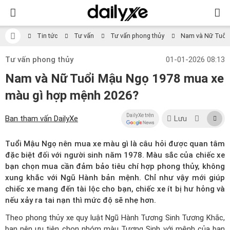
Tin tức
Tư vấn
Tư vấn phong thủy
Nam và Nữ Tuổi
Tư vấn phong thủy
01-01-2026 08:13
Nam và Nữ Tuổi Mậu Ngọ 1978 mua xe
màu gì hợp mệnh 2026?
DailyXe trên
Ban tham vấn DailyXe
Lưu
Tuổi Mậu Ngọ nên mua xe màu gì là câu hỏi được quan tâm
đặc biệt đối với người sinh năm 1978. Màu sắc của chiếc xe
bạn chọn mua cần đảm bảo tiêu chí hợp phong thủy, không
xung khắc với Ngũ Hành bản mệnh. Chỉ như vậy mới giúp
chiếc xe mang đến tài lộc cho bạn, chiếc xe ít bị hư hỏng và
nếu xảy ra tai nạn thì mức độ sẽ nhẹ hơn.
Theo
phong thủy xe
quy luật Ngũ Hành Tương Sinh Tương Khắc,
bạn nên ưu tiên chọn nhóm màu Tương Sinh với mệnh của bạn