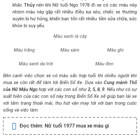
khắc
Thủy
nên khi Nữ tuổi Ngọ 1978 đi xe có các màu này
nhóm màu này gặp rất nhiều điều xui xẻo, chiếc xe thường
xuyên bị hư hỏng, khiến bạn tốn rất nhiều tiền sửa chữa, sức
khỏe bị suy yếu.
Màu xanh lá cây
Màu trắng
Màu xám
Màu ghi
Màu xanh da trời
Màu đen
Bên cạnh việc chọn xe có màu sắc hợp tuổi thì nhiều người khi
mua xe còn rất để tâm tới Biển Số Xe. Dựa vào
Cung mệnh Thổ
của Nữ Mậu Ngọ
hợp với các con số như
2, 5, 8, 9
. Nếu như có sự
xuất hiện của các con số này trong Biển Số Xe sẽ giúp bạn lái xe
với tâm trạng thoải mái, thu hút vận may tới với bạn trong cuộc
sống và việc làm.
Đọc thêm:
Nữ tuổi 1977 mua xe màu gì