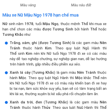
Màu vàng
Màu nâu đất
Màu xe Nữ Mậu Ngọ 1978 hạn chế mua
Nữ
sinh năm
1978
, tuổi
Mậu Ngọ
, thuộc mệnh
Thổ
khi mua xe
hạn chế chọn các màu
được Tương Sinh
bởi hành
Thổ
hoặc
Tương Khắc
như:
Trắng
,
xám
,
ghi
(
được Tương Sinh
) là các gam màu
Nên
Tránh
thuộc hành
Kim
. Theo quy luật Ngũ Hành thì
Thổ
sinh
Kim
nên khi Nữ tuổi Ngọ 1978 đi xe có các màu
này dễ tạo nghiệp chướng, sự nghiệp gian nan, dễ lạc hướng
trên hành trình, gặp nhiều điều phiền xui xẻo.
Xanh lá cây
(
Tương Khắc
) là gam màu
Nên Tránh
thuộc
hành
Mộc
. Theo quy luật Ngũ Hành thì
Mộc
khắc
Thổ
nên
khi Nữ tuổi Ngọ 1978 đi xe có màu này khiến bạn đi xe hay
bị tai nạn, làm sức khỏe suy yếu, bạn sẽ có tâm trạng bất an
khi lái xe, thường xuyên bị kẻ xấu phá rối chuyện làm ăn.
Xanh da trời
,
đen
(
Tương Khắc
) là các gam màu
Nên
Tránh
thuộc hành
Thủy
. Theo quy luật Ngũ Hành thì
Thổ