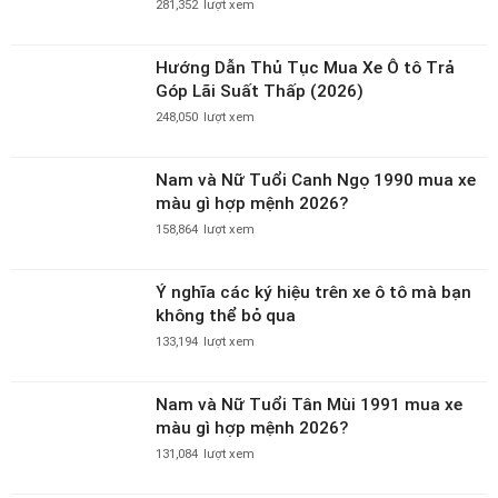
điểm - đạt chuẩn ECE R129 cho bé từ 1–
10 tuổi
Ban tham vấn DailyXe
19-03-2026 06:00
Ghế booster BABYPRO BOOSTER PLUS,
có ISOFIX giá ~800k có thực sự đáng
mua?
Ban tham vấn DailyXe
19-03-2026 06:00
Đánh giá ghế ngồi ô tô Joie i-Spin 360
Max Thunder ISOFIX – lựa chọn “1 lần
dùng đến 12 năm” có đáng giá gần 9
Ban tham vấn DailyXe
15-03-2026 06:00
triệu?
Đánh giá ghế ô tô cho bé Joie Elevate
R129 – Có đáng mua trong tầm giá ~2.8
triệu?
Ban tham vấn DailyXe
14-03-2026 06:00
Nhiều người xem nhất
TOP 9 dòng xe 7 chỗ dưới 1 tỷ đáng mua