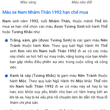
Màu vàng
Màu nâu đất
Màu xe Nam Nhâm Thân 1992 hạn chế mua
Nam
sinh năm
1992
, tuổi
Nhâm Thân
, thuộc mệnh
Thổ
khi
mua xe hạn chế chọn các màu
được Tương Sinh
bởi hành
Thổ
hoặc
Tương Khắc
như:
Trắng
,
xám
,
ghi
(
được Tương Sinh
) là các gam màu
Nên
Tránh
thuộc hành
Kim
. Theo quy luật Ngũ Hành thì
Thổ
sinh
Kim
nên khi
Nam tuổi Thân 1992
đi xe có các màu
này chiếc xe hút hết sự may mắn, năng lượng của bạn khiến
bạn gặp nhiều điều phiền xui xẻo trong cuộc sống và công
việc.
Xanh lá cây
(
Tương Khắc
) là gam màu
Nên Tránh
thuộc
hành
Mộc
. Theo quy luật Ngũ Hành thì
Mộc
khắc
Thổ
nên
khi
Nam tuổi Thân 1992
đi xe có màu này sẽ hay bị tai
nạn, sức khỏe suy yếu, khiến cho bạn có tâm trạng bất an
khi lái xe, hay bị kẻ xấu phá rối chuyện làm ăn dẫn tới thua lỗ
thậm chí phá sản.