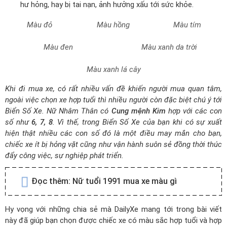
Tương Khắc
như:
Xanh da trời
,
đen
(
được Tương Sinh
) là các gam màu
Nên Tránh
thuộc hành
Thủy
. Theo quy luật Ngũ Hành thì
Kim
sinh
Thủy
nên khi
Nữ tuổi Thân 1992
đi xe có các
màu này thì chiếc xe hay bị hư hỏng, hay bị tai nạn, ảnh
hưởng xấu tới sức khỏe.
Đỏ
,
hồng
,
tím
(
Tương Khắc
) là các gam màu
Nên Tránh
thuộc hành
Hỏa
. Theo quy luật Ngũ Hành thì
Hỏa
khắc
Kim
nên khi
Nữ tuổi Thân 1992
đi xe có các màu này bạn sẽ
gặp rất nhiều phiền toái trong cuộc sống và công việc, đi xe
hay xảy ra tranh cãi với người đi cùng, lái xe với tâm trạng
bất an, xe thường xuyên bị hư hỏng, tốn kém chi phí sửa
chữa, thậm chí có thể chết vì tai nạn.
Xanh lá cây
(
Tương Khắc
) là gam màu
Nên Tránh
thuộc
hành
Mộc
. Theo quy luật Ngũ Hành thì
Kim
khắc
Mộc
nên
khi
Nữ tuổi Thân 1992
đi xe có màu này thì chiếc xe hay bị
hư hỏng, hay bị tai nạn, ảnh hưởng xấu tới sức khỏe.
Màu tím