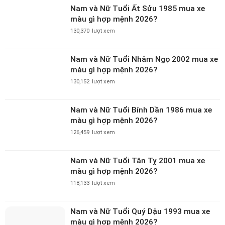
nhất năm 2026
281,352
lượt xem
Hướng Dẫn Thủ Tục Mua Xe Ô tô Trả
Góp Lãi Suất Thấp (2026)
248,050
lượt xem
Nam và Nữ Tuổi Canh Ngọ 1990 mua xe
màu gì hợp mệnh 2026?
158,864
lượt xem
Ý nghĩa các ký hiệu trên xe ô tô mà bạn
không thể bỏ qua
133,194
lượt xem
Nam và Nữ Tuổi Tân Mùi 1991 mua xe
màu gì hợp mệnh 2026?
131,084
lượt xem