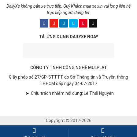
màu gì hợp mệnh 2026?
114,068
lượt xem
VỀ CHÚNG TÔI
HỖ TRỢ KHÁCH HÀNG
Giới thiệu
Báo giá dịch vụ quảng cáo
Quy chế hoạt động
Hướng dẫn thanh toán
Chính sách bảo mật thông tin
Hướng dẫn hủy/nhận bản tin tự
động
Liên hệ với DailyXe
Thông báo của DailyXe
DAILYXE - MUA BÁN XE Ô TÔ
Hotline: 0899.49.04.07
Email hỗ trợ: hotro@dailyxe.com.vn
Email kinh doanh: sales@dailyxe.com.vn
Văn phòng: Tầng Trệt Tòa Nhà D-Head 371 Nguyễn Kiệm, Phường