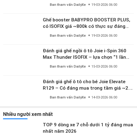
Ghế ô tô trẻ em cao cấp Joie Every Stage
(> 4.000.000đ) – Ưu và nhược điểm - Có
đáng đầu tư cho bé từ 0–12 tuổi?
Ban tham vấn DailyXe
23-03-2026 06:00
Đánh giá ghế ô tô xoay 360° Chilux Roy
ISOFIX – Có đáng mua trong tầm giá ~3
triệu
Ban tham vấn DailyXe
22-03-2026 06:00
Ghế ô tô trẻ em Doudou ISOFIX 360° – Có
đáng mua trong tầm giá 2 triệu?
Ban tham vấn DailyXe
21-03-2026 06:00
Ghế ô tô trẻ em BEIGE ISOFIX + LATCH –
Xoay 360°, ngả 170°, giải pháp an toàn
linh hoạt cho bé 0–10 tuổi
Ban tham vấn DailyXe
20-03-2026 06:00
Ghế ngồi ô tô AYAEL BFL106 dây đai 5