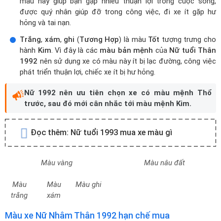
Nữ
sinh năm
1992
, tuổi
Nhâm Thân
, thuộc mệnh
Kim
khi mua
xe nên chọn các màu
Tương Sinh
,
Tương Hợp
như:
Vàng
,
nâu đất
(
Tương Sinh
) là những màu sắc
Tốt
Nhất
tượng trưng cho hành
Thổ
. Vì theo quy luật Ngũ Hành thì
Thổ
sinh
Kim
nên khi
Nữ tuổi Thân 1992
sở hữu xe có các
màu này giúp bạn gặp nhiều thuận lợi trong cuộc sống,
được quý nhân giúp đỡ trong công việc, đi xe ít gặp hư
hỏng và tai nạn.
Trắng
,
xám
,
ghi
(
Tương Hợp
) là màu
Tốt
tượng trưng cho
hành
Kim
. Vì đây là các
màu bản mệnh
của
Nữ tuổi Thân
1992
nên sử dụng xe có màu này ít bị lạc đường, công việc
phát triển thuận lợi, chiếc xe ít bị hư hỏng.
Nữ 1992 nên ưu tiên chọn xe có màu mệnh Thổ
trước, sau đó mới cân nhắc tới màu mệnh Kim.
Đọc thêm:
Nữ tuổi 1993 mua xe màu gì