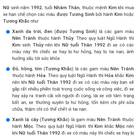
Màu vàng
Màu nâu đất
Màu trắng
Màu xám
Màu ghi
Màu xe Nữ Nhâm Thân 1992 hạn chế mua
Nữ
sinh năm
1992
, tuổi
Nhâm Thân
, thuộc mệnh
Kim
khi mua
xe hạn chế chọn các màu
được Tương Sinh
bởi hành
Kim
hoặc