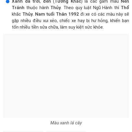
Xanh da trời
,
đen
(
Tương Khắc
) là các gam màu
Nên
Tránh
thuộc hành
Thủy
. Theo quy luật Ngũ Hành thì
Thổ
khắc
Thủy
.
Nam tuổi Thân 1992
đi xe có các màu này sẽ
gặp nhiều điều xui xẻo, chiếc xe hay bị hư hỏng, khiến bạn
tốn nhiều tiền sửa chữa, làm suy kiệt sức khỏe.
Màu xanh lá cây