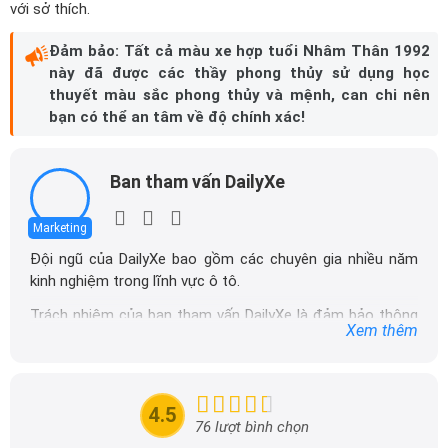
Màu đỏ
Màu hồng
Màu đen
Màu xanh da trời
Màu xanh lá cây
Khi đi mua xe, có rất nhiều vấn đề khiến người mua quan tâm,
ngoài việc chọn xe hợp tuổi thì nhiều người còn đặc biệt chú ý tới
Biển Số Xe. Nữ Nhâm Thân có
Cung mệnh Kim
hợp với các con
số như
6, 7, 8
. Vì thế, trong Biển Số Xe của bạn khi có sự xuất
hiện thật nhiều các con số đó là một điều may mắn cho bạn,
chiếc xe ít bị hỏng vặt cũng như vận hành suôn sẻ đồng thời thúc
đẩy công việc, sự nghiệp phát triển.
Đọc thêm:
Nữ tuổi 1991 mua xe màu gì
Hy vọng với những chia sẻ mà DailyXe mang tới trong bài viết