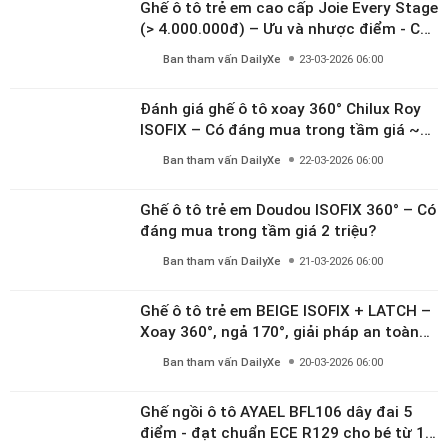
Nam và Nữ Tuổi Quý Mùi 2003 mua xe
màu gì hợp mệnh 2026?
Ban tham vấn DailyXe
01-01-2026 08:13
Nam và Nữ Tuổi Nhâm Ngọ 2002 mua xe
màu gì hợp mệnh 2026?
Ban tham vấn DailyXe
01-01-2026 08:13
Tin tức nổi bật
Quy định ghế trẻ em trên ô tô và mức
phạt cha mẹ cần biết
Ban tham vấn DailyXe
26-03-2026 14:00
Tổng hợp ghế ô tô trẻ em đáng mua
2026: Phân loại theo tầm giá
Ban tham vấn DailyXe
23-03-2026 07:00