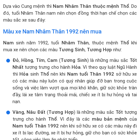
Dựa vào Cung mệnh thì
Nam Nhâm Thân thuộc mệnh Thổ
. Do
đó, tuổi Nhâm Thân nam nên chọn đồng thời hạn chế chọn các
màu sắc xe sau đây:
Màu xe Nam Nhâm Thân 1992 nên mua
Nam
sinh năm 1992, tuổi
Nhâm Thân
, thuộc mệnh
Thổ
khi
mua xe nên chọn các màu
Tương Sinh
,
Tương Hợp
như:
Đỏ
,
Hồng
,
Tím
,
Cam
(
Tương Sinh
) là những màu sắc
Tốt
Nhất
tượng trưng cho hành
Hỏa
. Vì theo quy luật Ngũ Hành
thì
Hỏa
sinh
Thổ
nên khi
Nam tuổi Thân 1992
sở hữu xe
có các màu này luôn có quý nhân giúp đỡ bạn trong cuộc
sống và việc làm vượt qua mọi khó khăn, giữ sức khỏe tràn
đầy, lái xe tâm trạng thoải mái, chiếc xe ít bị hư hỏng và tai
nạn.
Vàng
,
Nâu Đất
(
Tương Hợp
) là những màu sắc
Tốt
tượng
trưng cho hành
Thổ
. Vì đây là các
màu bản mệnh
của
Nam tuổi Thân 1992
nên khi sở hữu xe có các màu này đi
xe ít bị lạc đường, xe ít bị hư hỏng, giữ cho bạn có sức khỏe
tốt, công việc làm ăn phát triển.