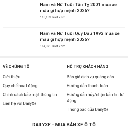
Nam và Nữ Tuổi Tân Tỵ 2001 mua xe
màu gì hợp mệnh 2026?
118,133
lượt xem
Nam và Nữ Tuổi Quý Dậu 1993 mua xe
màu gì hợp mệnh 2026?
114,071
lượt xem
VỀ CHÚNG TÔI
HỖ TRỢ KHÁCH HÀNG
Giới thiệu
Báo giá dịch vụ quảng cáo
Quy chế hoạt động
Hướng dẫn thanh toán
Chính sách bảo mật thông tin
Hướng dẫn hủy/nhận bản tin tự
động
Liên hệ với DailyXe
Thông báo của DailyXe
DAILYXE - MUA BÁN XE Ô TÔ