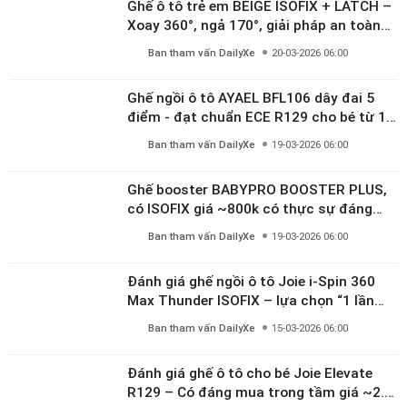
Ghế ô tô trẻ em BEIGE ISOFIX + LATCH –
Xoay 360°, ngả 170°, giải pháp an toàn
linh hoạt cho bé 0–10 tuổi
Ban tham vấn DailyXe
20-03-2026 06:00
Ghế ngồi ô tô AYAEL BFL106 dây đai 5
điểm - đạt chuẩn ECE R129 cho bé từ 1–
10 tuổi
Ban tham vấn DailyXe
19-03-2026 06:00
Ghế booster BABYPRO BOOSTER PLUS,
có ISOFIX giá ~800k có thực sự đáng
mua?
Ban tham vấn DailyXe
19-03-2026 06:00
Đánh giá ghế ngồi ô tô Joie i-Spin 360
Max Thunder ISOFIX – lựa chọn “1 lần
dùng đến 12 năm” có đáng giá gần 9
Ban tham vấn DailyXe
15-03-2026 06:00
triệu?
Đánh giá ghế ô tô cho bé Joie Elevate
R129 – Có đáng mua trong tầm giá ~2.8