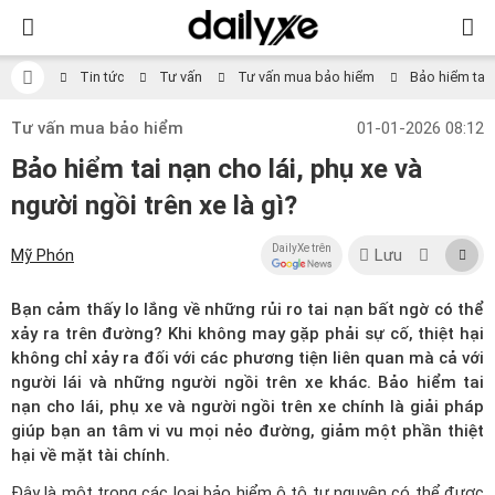
Tin tức
Tư vấn
Tư vấn mua bảo hiểm
Bảo hiểm tai n
Tư vấn mua bảo hiểm
01-01-2026 08:12
Bảo hiểm tai nạn cho lái, phụ xe và
người ngồi trên xe là gì?
DailyXe trên
Mỹ Phón
Lưu
Bạn cảm thấy lo lắng về những rủi ro tai nạn bất ngờ có thể
xảy ra trên đường? Khi không may gặp phải sự cố, thiệt hại
không chỉ xảy ra đối với các phương tiện liên quan mà cả với
người lái và những người ngồi trên xe khác. Bảo hiểm tai
nạn cho lái, phụ xe và người ngồi trên xe chính là giải pháp
giúp bạn an tâm vi vu mọi nẻo đường, giảm một phần thiệt
hại về mặt tài chính.
Đây là một trong
các loại bảo hiểm ô tô
tự nguyện có thể được