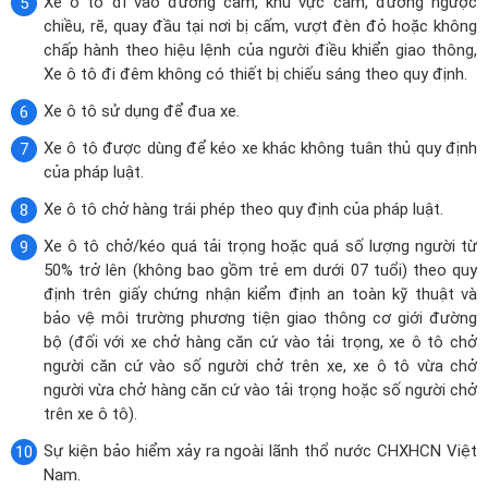
Xe ô tô đi vào đường cấm, khu vực cấm, đường ngược
chiều, rẽ, quay đầu tại nơi bị cấm, vượt đèn đỏ hoặc không
chấp hành theo hiệu lệnh của người điều khiển giao thông,
Xe ô tô đi đêm không có thiết bị chiếu sáng theo quy định.
Xe ô tô sử dụng để đua xe.
Xe ô tô được dùng để kéo xe khác không tuân thủ quy định
của pháp luật.
Xe ô tô chở hàng trái phép theo quy định của pháp luật.
Xe ô tô chở/kéo quá tải trọng hoặc quá số lượng người từ
50% trở lên (không bao gồm trẻ em dưới 07 tuổi) theo quy
định trên giấy chứng nhận kiểm định an toàn kỹ thuật và
bảo vệ môi trường phương tiện giao thông cơ giới đường
bộ (đối với xe chở hàng căn cứ vào tải trọng, xe ô tô chở
người căn cứ vào số người chở trên xe, xe ô tô vừa chở
người vừa chở hàng căn cứ vào tải trọng hoặc số người chở
trên xe ô tô).
Sự kiện bảo hiểm xảy ra ngoài lãnh thổ nước CHXHCN Việt
Nam.