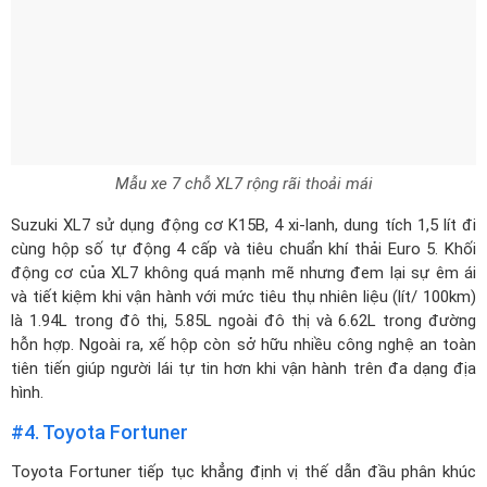
Mẫu xe 7 chỗ XL7 rộng rãi thoải mái
Suzuki XL7 sử dụng động cơ K15B, 4 xi-lanh, dung tích 1,5 lít đi
cùng hộp số tự động 4 cấp và tiêu chuẩn khí thải Euro 5. Khối
động cơ của XL7 không quá mạnh mẽ nhưng đem lại sự êm ái
và tiết kiệm khi vận hành với mức tiêu thụ nhiên liệu (lít/ 100km)
là 1.94L trong đô thị, 5.85L ngoài đô thị và 6.62L trong đường
hỗn hợp. Ngoài ra, xế hộp còn sở hữu nhiều công nghệ an toàn
tiên tiến giúp người lái tự tin hơn khi vận hành trên đa dạng địa
hình.
#4. Toyota Fortuner
Toyota Fortuner
tiếp tục khẳng định vị thế dẫn đầu phân khúc