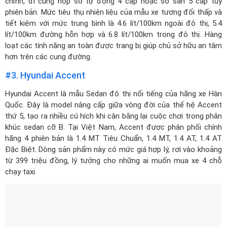
chỉnh, đi cùng hộp số tự động 4 cấp hoặc số sàn 5 cấp tùy
phiên bản. Mức tiêu thụ nhiên liệu của mẫu xe tương đối thấp và
tiết kiệm với mức trung bình là 4.6 lít/100km ngoài đô thị, 5.4
lít/100km đường hỗn hợp và 6.8 lít/100km trong đô thị. Hàng
loạt các tính năng an toàn được trang bị giúp chủ sở hữu an tâm
hơn trên các cung đường.
#3. Hyundai Accent
Hyundai Accent
là mẫu Sedan đô thị nổi tiếng của hãng xe Hàn
Quốc. Đây là model nâng cấp giữa vòng đời của thế hệ Accent
thứ 5, tạo ra nhiều cú hích khi cân bằng lại cuộc chơi trong phân
khúc sedan cỡ B. Tại Việt Nam, Accent được phân phối chính
hãng 4 phiên bản là 1.4 MT Tiêu Chuẩn, 1.4 MT, 1.4 AT, 1.4 AT
Đặc Biệt. Dòng sản phẩm này có mức giá hợp lý, rơi vào khoảng
từ 399 triệu đồng, lý tưởng cho những ai muốn mua xe 4 chỗ
chạy taxi.