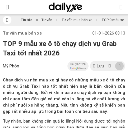
Tin tức
Tư vấn
Tư vấn mua bán xe
TOP 9 mẫu xe ô t
Tư vấn mua bán xe
01-01-2026 08:13
TOP 9 mẫu xe ô tô chạy dịch vụ Grab
Taxi tốt nhất 2026
DailyXe trên
Mỹ Phón
Lưu
Chạy dịch vụ nên mua xe gì hay có những mẫu xe ô tô chạy
dịch vụ Grab Taxi nào tốt nhất hiện nay là băn khoăn của
nhiều người dùng. Bởi vì khi mua xe chạy dịch vụ bạn không
chỉ quan tâm đến giá cả mà còn lo lắng cả về chất lượng và
chi phí nuôi xe hằng tháng. Nếu tính không kỹ sẽ khiến bạn
gặp rất nhiều áp lực trong bài toán chi tiêu sau này.
Tuy nhiên, bạn không cần quá lo lắng! Nội dung được tôi nghiên
cứu, sàng lọc và tổng hợp ngay bên dưới đây sẽ giúp bạn giải