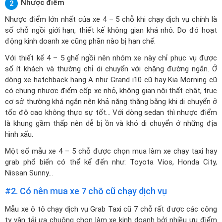
Nhược điểm
2
Nhược điểm lớn nhất của xe 4 – 5 chỗ khi chạy dịch vụ chính là
số chỗ ngồi giới hạn, thiết kế không gian khá nhỏ. Do đó hoạt
động kinh doanh xe cũng phần nào bị hạn chế.
Với thiết kế 4 – 5 ghế ngồi nên nhóm xe này chỉ phục vụ được
số ít khách và thường chỉ di chuyển với chặng đường ngắn. Ở
dòng xe hatchback hạng A như Grand i10 cũ hay Kia Morning cũ
có chung nhược điểm cốp xe nhỏ, không gian nội thất chật, trục
cơ sở thường khá ngắn nên khả năng thăng bằng khi di chuyển ở
tốc độ cao không thực sự tốt… Với dòng sedan thì nhược điểm
là khung gầm thấp nên dễ bị ồn và khó di chuyển ở những địa
hình xấu.
Một số mẫu xe 4 – 5 chỗ được chọn mua làm xe chạy taxi hay
grab phổ biến có thể kể đến như: Toyota Vios, Honda City,
Nissan Sunny…
#2. Có nên mua xe 7 chỗ cũ chạy dịch vụ
Mẫu xe ô tô chạy dịch vụ Grab Taxi cũ 7 chỗ rất được các công
ty vận tải ưa chuộng chọn làm xe kinh doanh bởi nhiều ưu điểm