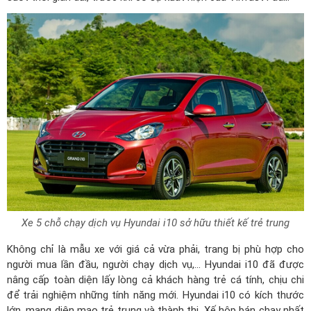
Xe 5 chỗ chạy dịch vụ Hyundai i10 sở hữu thiết kế trẻ trung
Không chỉ là mẫu xe với giá cả vừa phải, trang bị phù hợp cho
người mua lần đầu, người chạy dịch vụ,...
Hyundai i10
đã được
nâng cấp toàn diện lấy lòng cả khách hàng trẻ cá tính, chịu chi
để trải nghiệm những tính năng mới. Hyundai i10 có kích thước
lớn, mang diện mạo trẻ trung và thành thị. Xế hộp bán chạy nhất