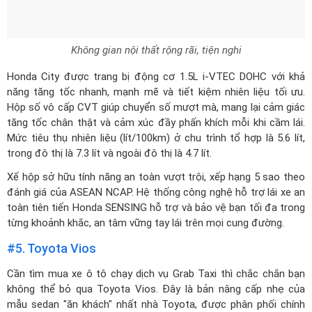
Không gian nội thất rộng rãi, tiện nghi
Honda City được trang bị động cơ 1.5L i-VTEC DOHC với khả
năng tăng tốc nhanh, mạnh mẽ và tiết kiệm nhiên liệu tối ưu.
Hộp số vô cấp CVT giúp chuyển số mượt mà, mang lại cảm giác
tăng tốc chân thật và cảm xúc đầy phấn khích mỗi khi cầm lái.
Mức tiêu thụ nhiên liệu (lít/100km) ở chu trình tổ hợp là 5.6 lít,
trong đô thị là 7.3 lít và ngoài đô thị là 4.7 lít.
Xế hộp sở hữu tính năng an toàn vượt trội, xếp hạng 5 sao theo
đánh giá của ASEAN NCAP. Hệ thống công nghệ hỗ trợ lái xe an
toàn tiên tiến Honda SENSING hỗ trợ và bảo vệ bạn tối đa trong
từng khoảnh khắc, an tâm vững tay lái trên mọi cung đường.
#5. Toyota Vios
Cần tìm mua xe ô tô chạy dịch vụ Grab Taxi thì chắc chắn bạn
không thể bỏ qua
Toyota Vios
. Đây là bản nâng cấp nhẹ của
mẫu sedan "ăn khách" nhất nhà Toyota, được phân phối chính