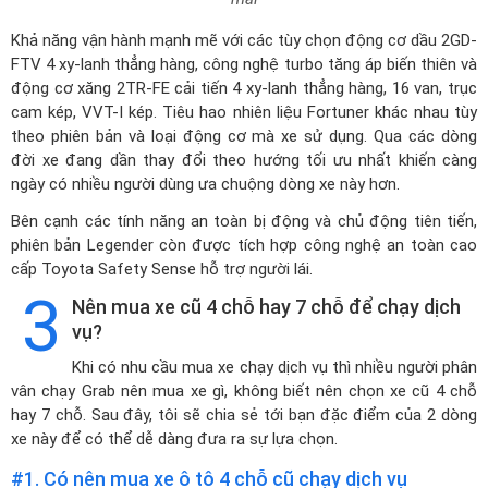
Khả năng vận hành mạnh mẽ với các tùy chọn động cơ dầu 2GD-
FTV 4 xy-lanh thẳng hàng, công nghệ turbo tăng áp biến thiên và
động cơ xăng 2TR-FE cải tiến 4 xy-lanh thẳng hàng, 16 van, trục
cam kép, VVT-I kép. Tiêu hao nhiên liệu Fortuner khác nhau tùy
theo phiên bản và loại động cơ mà xe sử dụng. Qua các dòng
đời xe đang dần thay đổi theo hướng tối ưu nhất khiến càng
ngày có nhiều người dùng ưa chuộng dòng xe này hơn.
Bên cạnh các tính năng an toàn bị động và chủ động tiên tiến,
phiên bản Legender còn được tích hợp công nghệ an toàn cao
cấp Toyota Safety Sense hỗ trợ người lái.
3
Nên mua xe cũ 4 chỗ hay 7 chỗ để chạy dịch
vụ?
Khi có nhu cầu mua xe chạy dịch vụ thì nhiều người phân
vân chạy Grab nên mua xe gì, không biết nên chọn xe cũ 4 chỗ
hay 7 chỗ. Sau đây, tôi sẽ chia sẻ tới bạn đặc điểm của 2 dòng
xe này để có thể dễ dàng đưa ra sự lựa chọn.
#1. Có nên mua xe ô tô 4 chỗ cũ chạy dịch vụ