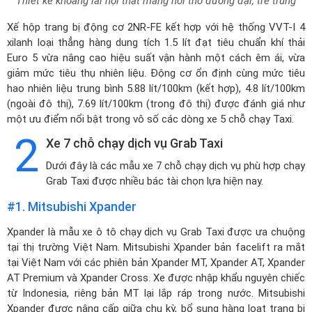
Thiết kế khoang lái nội thất mang hơi thở đương đại, trẻ trung
Xế hộp trang bị động cơ 2NR-FE kết hợp với hệ thống VVT-I 4
xilanh loại thẳng hàng dung tích 1.5 lít đạt tiêu chuẩn khí thải
Euro 5 vừa nâng cao hiệu suất vận hành một cách êm ái, vừa
giảm mức tiêu thụ nhiên liệu. Động cơ ổn định cùng mức tiêu
hao nhiên liệu trung bình 5.88 lít/100km (kết hợp), 4.8 lít/100km
(ngoài đô thị), 7.69 lít/100km (trong đô thị) được đánh giá như
một ưu điểm nổi bật trong vô số các dòng xe 5 chỗ chạy Taxi.
2
Xe 7 chỗ chạy dịch vụ Grab Taxi
Dưới đây là các mẫu xe 7 chỗ chạy dịch vụ phù hợp chạy
Grab Taxi được nhiều bác tài chọn lựa hiện nay.
#1. Mitsubishi Xpander
Xpander là mẫu xe ô tô chạy dịch vụ Grab Taxi được ưa chuộng
tại thị trường Việt Nam.
Mitsubishi Xpander
bản facelift ra mắt
tại Việt Nam với các phiên bản Xpander MT, Xpander AT, Xpander
AT Premium và Xpander Cross. Xe được nhập khẩu nguyên chiếc
từ Indonesia, riêng bản MT lại lắp ráp trong nước. Mitsubishi
Xpander được nâng cấp giữa chu kỳ, bổ sung hàng loạt trang bị