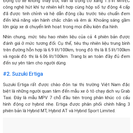
Động cơ xe không thay đổi, vẫn là động cơ xăng 1.5 lít MIVEC
công nghệ hút khí tự nhiên kết hợp cùng hộp số tự động 4 cấp
đã được tinh chỉnh và hệ dẫn động cầu trước tiêu chuẩn đem
đến khả năng vận hành chắc chắn và êm ái. Khoảng sáng gầm
lớn giúp xe di chuyển linh hoạt trong mọi điều kiện địa hình.
Nhìn chung, mức tiêu hao nhiên liệu của cả 4 phiên bản được
đánh giá ở mức tương đối. Cụ thể, tiêu thụ nhiên liệu trung bình
trên đường hỗn hợp là 6.9 lít/100km, trong đô thị là 8.5 lít/100km
và ngoài đô thị là 6.06 lít/100km. Trang bị an toàn đầy đủ đem
đến sự yên tâm cho người dùng.
#2. Suzuki Ertiga
Suzuki Ertiga
rất được chào đón tại thị trường Việt Nam đặc
biệt là những người quan tâm đến mẫu xe ô tô chạy dịch vụ Grab
Taxi. Đây là mẫu MPV 7 chỗ đầu tiên trong phân khúc có cấu
hình động cơ hybrid nhẹ. Ertiga được phân phối chính hãng 3
phiên bản là Hybrid MT, Hybrid AT và Hybrid Sport Limited.