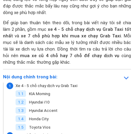
đáp được thắc mắc bấy lâu nay cũng như gợi ý cho bạn những
dòng xe phù hợp nhất.
Để giúp bạn thuận tiện theo dõi, trong bài viết này tôi sẽ chia
làm 2 phần, gồm mục
xe 4 - 5 chỗ chạy dịch vụ Grab Taxi tốt
nhất
và
xe 7 chỗ phù hợp khi mua xe chạy Grab Taxi
. Mỗi
mục sẽ là danh sách các mẫu xe lý tưởng nhất được nhiều bác
tài lái xe dịch vụ lựa chọn. Đồng thời tìm ra câu trả lời cho câu
hỏi nên
mua xe cũ 4 chỗ hay 7 chỗ để chạy dịch vụ
cùng
những thắc mắc thường gặp khác.
Nội dung chính trong bài:
Xe 4 - 5 chỗ chạy dịch vụ Grab Taxi
KIA Morning
Hyundai i10
Hyundai Accent
Honda City
Toyota Vios