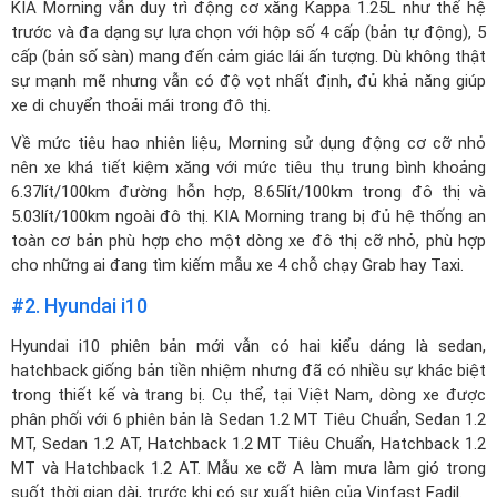
KIA Morning vẫn duy trì động cơ xăng Kappa 1.25L như thế hệ
trước và đa dạng sự lựa chọn với hộp số 4 cấp (bản tự động), 5
cấp (bản số sàn) mang đến cảm giác lái ấn tượng. Dù không thật
sự mạnh mẽ nhưng vẫn có độ vọt nhất định, đủ khả năng giúp
xe di chuyển thoải mái trong đô thị.
Về mức tiêu hao nhiên liệu, Morning sử dụng động cơ cỡ nhỏ
nên xe khá tiết kiệm xăng với mức tiêu thụ trung bình khoảng
6.37lít/100km đường hỗn hợp, 8.65lít/100km trong đô thị và
5.03lít/100km ngoài đô thị. KIA Morning trang bị đủ hệ thống an
toàn cơ bản phù hợp cho một dòng xe đô thị cỡ nhỏ, phù hợp
cho những ai đang tìm kiếm mẫu xe 4 chỗ chạy Grab hay Taxi.
#2. Hyundai i10
Hyundai i10 phiên bản mới vẫn có hai kiểu dáng là sedan,
hatchback giống bản tiền nhiệm nhưng đã có nhiều sự khác biệt
trong thiết kế và trang bị. Cụ thể, tại Việt Nam, dòng xe được
phân phối với 6 phiên bản là Sedan 1.2 MT Tiêu Chuẩn, Sedan 1.2
MT, Sedan 1.2 AT, Hatchback 1.2 MT Tiêu Chuẩn, Hatchback 1.2
MT và Hatchback 1.2 AT. Mẫu xe cỡ A làm mưa làm gió trong
suốt thời gian dài, trước khi có sự xuất hiện của Vinfast Fadil.