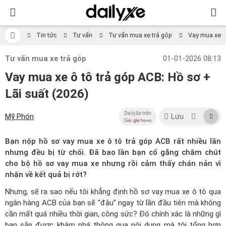
Tin tức
Tư vấn
Tư vấn mua xe trả góp
Vay mua xe ô 
Tư vấn mua xe trả góp
01-01-2026 08:13
Vay mua xe ô tô trả góp ACB: Hồ sơ +
Lãi suất (2026)
DailyXe trên
Mỹ Phón
Lưu
Bạn nộp hồ sơ vay mua xe ô tô trả góp ACB rất nhiều lần
nhưng đều bị từ chối. Đã bao lần bạn cố gắng chăm chút
cho bộ hồ sơ vay mua xe nhưng rồi cảm thấy chán nản vì
nhận về kết quả bị rớt?
Nhưng, sẽ ra sao nếu tôi khẳng định hồ sơ vay mua xe ô tô qua
ngân hàng ACB của bạn sẽ “đậu” ngay từ lần đầu tiên mà không
cần mất quá nhiều thời gian, công sức? Đó chính xác là những gì
bạn sắp được khám phá thông qua nội dung mà tôi tổng hợp