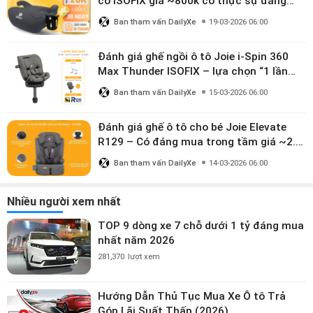
có ISOFIX giá ~800k có thực sự đáng
mua?
Ban tham vấn DailyXe
19-03-2026 06:00
Đánh giá ghế ngồi ô tô Joie i-Spin 360
Max Thunder ISOFIX – lựa chọn “1 lần
dùng đến 12 năm” có đáng giá gần 9
Ban tham vấn DailyXe
15-03-2026 06:00
triệu?
Đánh giá ghế ô tô cho bé Joie Elevate
R129 – Có đáng mua trong tầm giá ~2.8
triệu?
Ban tham vấn DailyXe
14-03-2026 06:00
Nhiều người xem nhất
TOP 9 dòng xe 7 chỗ dưới 1 tỷ đáng mua
nhất năm 2026
281,370
lượt xem
Hướng Dẫn Thủ Tục Mua Xe Ô tô Trả
Góp Lãi Suất Thấp (2026)