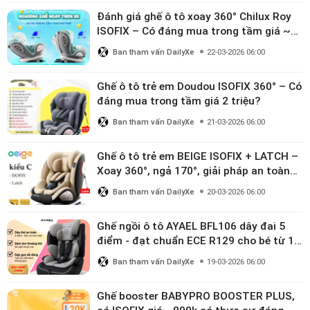
Đánh giá ghế ô tô xoay 360° Chilux Roy
ISOFIX – Có đáng mua trong tầm giá ~3
triệu
Ban tham vấn DailyXe
22-03-2026 06:00
Ghế ô tô trẻ em Doudou ISOFIX 360° – Có
đáng mua trong tầm giá 2 triệu?
Ban tham vấn DailyXe
21-03-2026 06:00
Ghế ô tô trẻ em BEIGE ISOFIX + LATCH –
Xoay 360°, ngả 170°, giải pháp an toàn
linh hoạt cho bé 0–10 tuổi
Ban tham vấn DailyXe
20-03-2026 06:00
Ghế ngồi ô tô AYAEL BFL106 dây đai 5
điểm - đạt chuẩn ECE R129 cho bé từ 1–
10 tuổi
Ban tham vấn DailyXe
19-03-2026 06:00
Ghế booster BABYPRO BOOSTER PLUS,