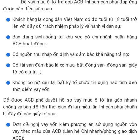
Để vay mua ô tô trả góp ACB thì bạn cần phải đáp ứng
được các điều kiện sau:
Khách hàng là công dân Việt Nam có độ tuổi từ 18 tuổi trở
lên với đầy đủ trách nhiệm pháp lý và hành vi dân sự;
Bạn đang sinh sống tại khu vực có chi nhánh ngân hàng
ACB hoạt động;
Có nguồn thu nhập ổn định và đảm bảo khả năng trả nợ;
Có tài sản đảm bảo là xe mua, bất động sản, động sản, giấy
tờ có giá trị,...;
Không có nợ xấu tại bất kỳ tổ chức tín dụng nào tính đến
thời điểm vay vốn.
Để được ACB phê duyệt hồ sơ vay mua ô tô trả góp nhanh
chóng và bạn đỡ tốn thời gian đi lại nhiều lần thì cần phải chuẩn
bị đầy đủ các giấy tờ sau:
Đơn đề nghị vay vốn kiêm phương án sử dụng nguồn vốn
vay theo mẫu của ACB (Liên hệ Chi nhánh/phòng giao dịch
ACB);