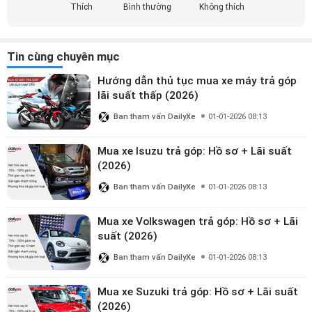
nền tảng mạng xã hội khác như Facebook, Twitter,... Với
Thích
Bình thường
Không thích
những kiến thức được tích lũy, kỹ năng sử dụng ngôn từ
sáng tạo, mình luôn cố gắng tạo ra những bài viết chất
lượng và hấp dẫn nhằm mang đến cho người đọc những
Tin cùng chuyên mục
thông tin bổ ích cũng như nắm bắt được các tin tức, xu
hướng thịnh hành. Hãy kết nối với mình và cùng khám phá
Hướng dẫn thủ tục mua xe máy trả góp
những nội dung hữu ích được chia sẻ mỗi ngày nhé!
lãi suất thấp (2026)
Ban tham vấn DailyXe
01-01-2026 08:13
Mua xe Isuzu trả góp: Hồ sơ + Lãi suất
(2026)
Ban tham vấn DailyXe
01-01-2026 08:13
Mua xe Volkswagen trả góp: Hồ sơ + Lãi
suất (2026)
Ban tham vấn DailyXe
01-01-2026 08:13
Mua xe Suzuki trả góp: Hồ sơ + Lãi suất
(2026)