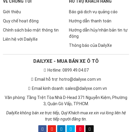
VỀ CHÚNG TÔI
HỖ TRỢ KHÁCH HÀNG
Giới thiệu
Báo giá dịch vụ quảng cáo
Quy chế hoạt động
Hướng dẫn thanh toán
Chính sách bảo mật thông tin
Hướng dẫn hủy/nhận bản tin tự
động
Liên hệ với DailyXe
Thông báo của DailyXe
DAILYXE - MUA BÁN XE Ô TÔ
Hotline: 0899.49.04.07
Email hỗ trợ: hotro@dailyxe.com.vn
Email kinh doanh: sales@dailyxe.com.vn
Văn phòng: Tầng Trệt Tòa Nhà D-Head 371 Nguyễn Kiệm, Phường
3, Quận Gò Vấp, TP.HCM.
DailyXe không bán xe trực tiếp, Quý Khách mua xe xin vui lòng liên hệ
trực tiếp người đăng tin.