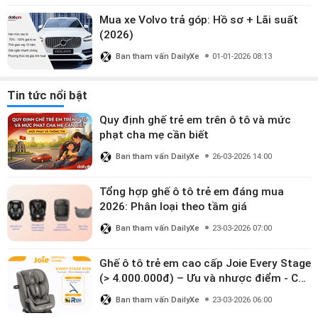
Mua xe Volvo trả góp: Hồ sơ + Lãi suất
(2026)
Ban tham vấn DailyXe
01-01-2026 08:13
Tin tức nổi bật
Quy định ghế trẻ em trên ô tô và mức
phạt cha mẹ cần biết
Ban tham vấn DailyXe
26-03-2026 14:00
Tổng hợp ghế ô tô trẻ em đáng mua
2026: Phân loại theo tầm giá
Ban tham vấn DailyXe
23-03-2026 07:00
Ghế ô tô trẻ em cao cấp Joie Every Stage
(> 4.000.000đ) – Ưu và nhược điểm - Có
đáng đầu tư cho bé từ 0–12 tuổi?
Ban tham vấn DailyXe
23-03-2026 06:00