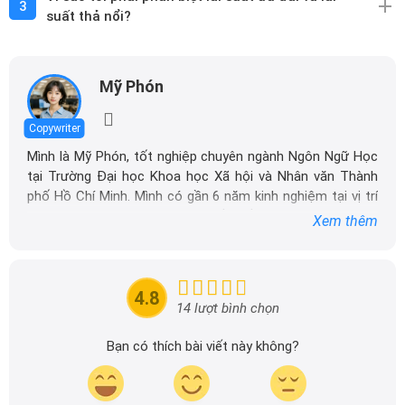
3
suất thả nổi?
Mỹ Phón
Copywriter
Mình là Mỹ Phón, tốt nghiệp chuyên ngành Ngôn Ngữ Học
tại Trường Đại học Khoa học Xã hội và Nhân văn Thành
phố Hồ Chí Minh. Mình có gần 6 năm kinh nghiệm tại vị trí
Content Marketing chuyên sâu về nhiều lĩnh vực như ô tô,
Xem thêm
nội thất, thẩm mỹ,... Hiện tại mình đang công tác tại
DailyXe, chuyên sản xuất các nội dung liên quan đến ô
tô trong phạm vi chuyên môn và kinh nghiệm của bản
4.8
thân.
14 lượt bình chọn
Là một người có niềm đam mê và sự hứng thú với viết
lách, mình đã dành nhiều thời gian để tìm hiểu sâu về
Bạn có thích bài viết này không?
ngành công nghiệp ô tô cũng như chia sẻ kiến thức của
mình thông qua việc quản lý nội dung trên website và các